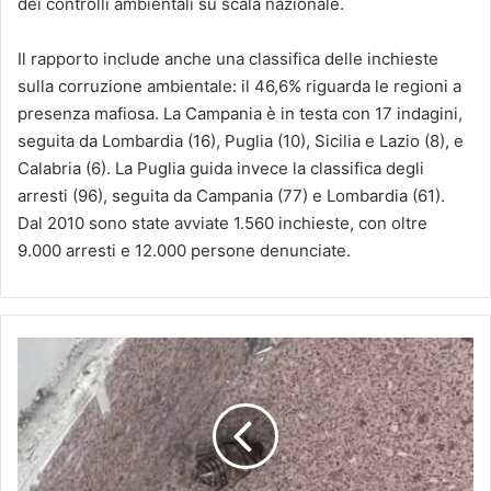
dei controlli ambientali su scala nazionale.
Il rapporto include anche una classifica delle inchieste
sulla corruzione ambientale: il 46,6% riguarda le regioni a
presenza mafiosa. La Campania è in testa con 17 indagini,
seguita da Lombardia (16), Puglia (10), Sicilia e Lazio (8), e
Calabria (6). La Puglia guida invece la classifica degli
arresti (96), seguita da Campania (77) e Lombardia (61).
Dal 2010 sono state avviate 1.560 inchieste, con oltre
9.000 arresti e 12.000 persone denunciate.
Blatte
ovunque,
ma
le
cause
restano
ignote