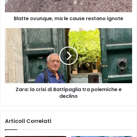
Blatte ovunque, ma le cause restano ignote
Zara:
la
crisi
di
Battipaglia
tra
polemiche
e
declino
Zara: la crisi di Battipaglia tra polemiche e
declino
Articoli Correlati