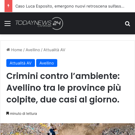
Caso Luca Esposito, emergono nuovi retroscena sull’assassino
Menu
C
Home
/
Avellino
/
Attualità AV
Attualità AV
Avellino
Crimini contro l’ambiente:
Avellino tra le province più
colpite, due casi al giorno.
minuto di lettura