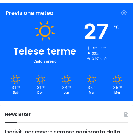
Previsione meteo
27
℃
Telese terme
31º - 22º
66%
0.97 km/h
Cielo sereno
31
31
34
35
35
℃
℃
℃
℃
℃
Sab
Dom
Lun
Mar
Mer
Newsletter
Iscriviti per essere sempre aggiornato dalla