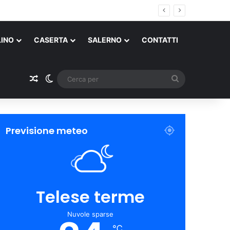
LINO
CASERTA
SALERNO
CONTATTI
Un articolo a caso
Cambia aspetto
Cerca
per
Previsione meteo
Telese terme
Nuvole sparse
℃