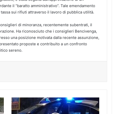
dante il “baratto amministrativo”. Tale emendamento
assa sui rifiuti attraverso il lavoro di pubblica utilità.
consiglieri di minoranza, recentemente subentrati, il
borazione. Ha riconosciuto che i consiglieri Bencivenga,
resso una posizione motivata dalla recente assunzione,
 presentato proposte e contribuito a un confronto
itico sereno.
N
a
p