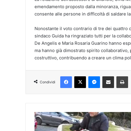
emendamento proposto dalla minoranza, riguar
consente alle persone in difficoltà di saldare la t
Nonostante il voto contrario di tre dei quattro 
sindaco Guida ha ringraziato tutti per la colla
De Angelis e Maria Rosaria Guarino hanno esp
ma hanno già dimostrato spirito collaborativo,
costruttivo, contribuendo a creare un clima pol
Facebook
X
Messenger
Condividi via mail
Stampa
Condividi
A
l
l