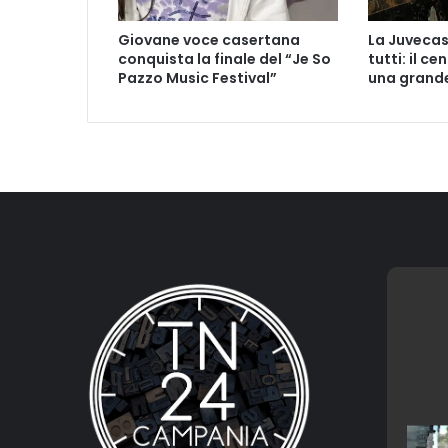
:
Z
Giovane voce casertana
La Juvecas
a
conquista la finale del “Je So
tutti: il ce
r
Pazzo Music Festival”
una grande
a
,
i
l
c
a
n
e
r
i
t
r
o
v
a
t
o
s