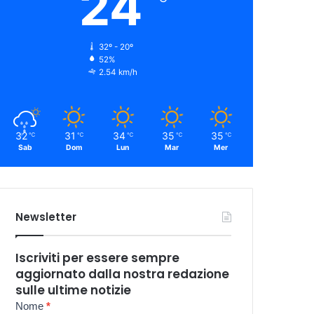
24
32º - 20º
52%
2.54 km/h
32
31
34
35
35
℃
℃
℃
℃
℃
Sab
Dom
Lun
Mar
Mer
Newsletter
Iscriviti per essere sempre
aggiornato dalla nostra redazione
sulle ultime notizie
Newsletter
Nome
*