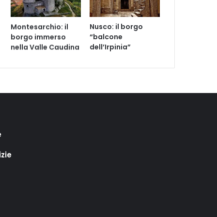
Montesarchio: il
Nusco: il borgo
borgo immerso
“balcone
nella Valle Caudina
dell’Irpinia”
e
izie