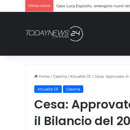
Ultime notizie
Caso Luca Esposito, emergono nuovi ret
Home
/
Caserta
/
Attualità CE
/
Cesa: Approvato in 
Attualità CE
Caserta
Cesa: Approvat
il Bilancio del 2