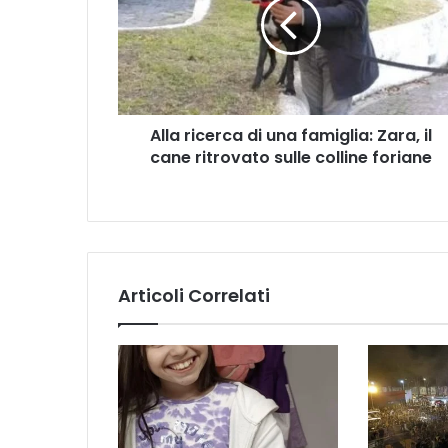
a
r
i
c
e
r
Alla ricerca di una famiglia: Zara, il
c
cane ritrovato sulle colline foriane
a
d
i
u
n
a
f
Articoli Correlati
a
m
i
g
l
i
a