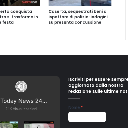
c
a
erta conquista
Caserta, sequestrati beni a
t
ntro si trasforma in
ispettore di polizia: indagini
o
 festa
su presunta concussione
a
c
o
l
p
i
d
i
c
o
Iscriviti per essere sempr
l
aggiornato dalla nostra
t
redazione sulle ultime not
e
Today News 24
l
Newsletter
Nome
*
Campania
l
2.1K Visualizzazioni
o
d
u