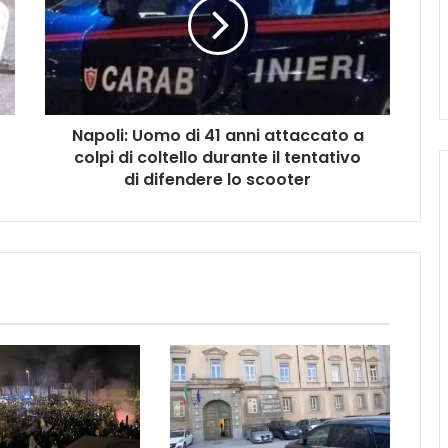
o
l
i
:
U
o
Napoli: Uomo di 41 anni attaccato a
m
colpi di coltello durante il tentativo
o
d
di difendere lo scooter
i
4
1
a
n
n
i
a
t
t
a
c