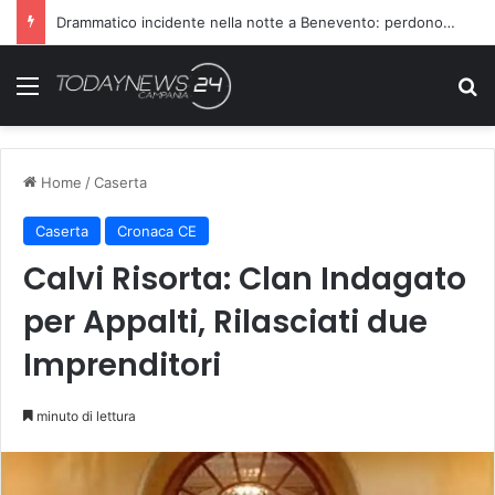
Drammatico incidente nella notte a Benevento: perdono la vita due persone
Menu
C
Home
/
Caserta
Caserta
Cronaca CE
Calvi Risorta: Clan Indagato
per Appalti, Rilasciati due
Imprenditori
minuto di lettura