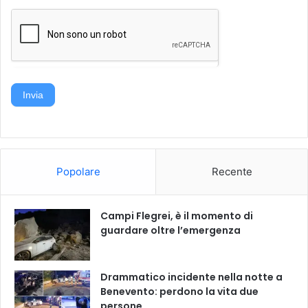
t
a
p
r
e
s
Invia
e
n
t
a
d
Popolare
Recente
e
n
u
Campi Flegrei, è il momento di
n
guardare oltre l’emergenza
c
i
a
Drammatico incidente nella notte a
Benevento: perdono la vita due
persone