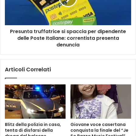
c
n
i
t
o
a
d
t
i
Presunta truffatrice si spaccia per dipendente
r
P
delle Poste Italiane: correntista presenta
u
r
f
denuncia
e
f
v
a
i
t
Articoli Correlati
s
r
i
i
o
c
n
e
e
s
O
i
t
s
t
p
i
a
Blitz della polizia in casa,
Giovane voce casertana
e
c
tenta di disfarsi della
conquista la finale del “Je
n
c