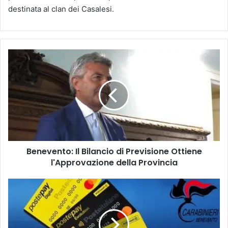
destinata al clan dei Casalesi.
B
e
n
e
v
e
n
t
o
Benevento: Il Bilancio di Previsione Ottiene
:
l'Approvazione della Provincia
I
l
B
P
i
r
l
e
a
s
n
u