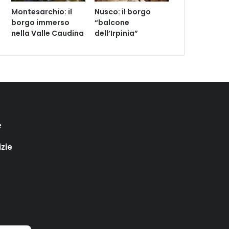
Montesarchio: il
Nusco: il borgo
borgo immerso
“balcone
nella Valle Caudina
dell’Irpinia”
e
izie