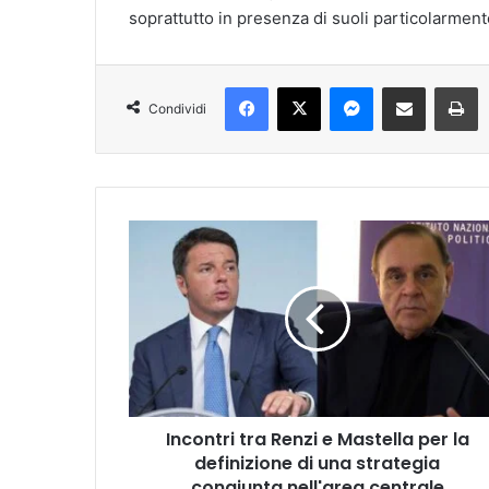
soprattutto in presenza di suoli particolarmente
Facebook
X
Messenger
Condividi via mail
Stampa
Condividi
I
n
c
o
n
t
r
i
t
Incontri tra Renzi e Mastella per la
r
definizione di una strategia
a
R
congiunta nell'area centrale