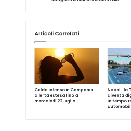
e
n
z
i
e
Articoli Correlati
M
a
s
t
e
l
l
a
p
Caldo intenso in Campania:
Napoli, la
e
allerta estesa fino a
diventa di
r
mercoledì 22 luglio
in tempo re
l
automobili
a
d
e
f