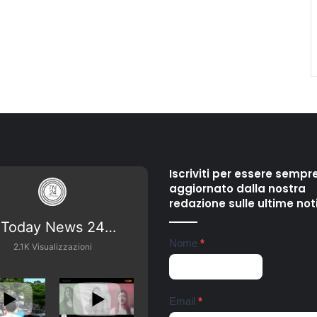
o
r
t
e
C
o
n
t
r
o
l
a
Iscriviti per essere sempr
V
aggiornato dalla nostra
i
redazione sulle ultime not
o
Today News 24
l
Newsletter
Nome
*
e
Campania
2.1K Visualizzazioni
n
z
a
Email
*
d