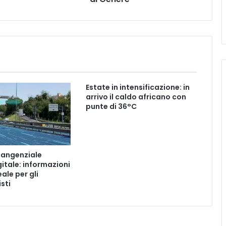
a
C
a
s
e
r
t
a
Estate in intensificazione: in
:
arrivo il caldo africano con
U
punte di 36°C
n
M
e
s
 Tangenziale
s
gitale: informazioni
a
ale per gli
g
sti
g
i
o
F