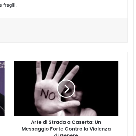
 fragili.
A
r
t
e
d
i
S
t
r
Arte di Strada a Caserta: Un
a
Messaggio Forte Contro la Violenza
d
a
di Genere