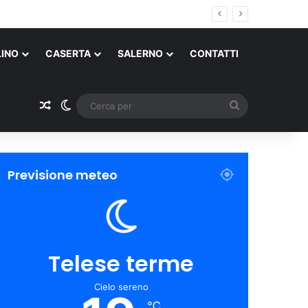
LINO
CASERTA
SALERNO
CONTATTI
Un articolo a caso
Cambia aspetto
Cerca
per
Previsione meteo
Telese terme
Cielo sereno
℃