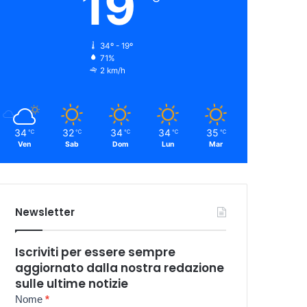
19
34º - 19º
71%
2 km/h
34
32
34
34
35
℃
℃
℃
℃
℃
Ven
Sab
Dom
Lun
Mar
Newsletter
Iscriviti per essere sempre
aggiornato dalla nostra redazione
sulle ultime notizie
Newsletter
Nome
*