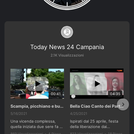
Today News 24 Campania
2.1K Visualizzazioni
00:41
04:35
Scampia, picchiano e buttano in un cassonetto un uomo accusato di abusi sui nipotini.
Bella Ciao Canto dei Partigiani 25 Aprile 2021 Soulshine Gospel Choir Riardo (CE)
5/16/2021
4/25/2021
Una vicenda complessa,
Ispirati dal 25 aprile, festa
quella iniziata due sere fa a
della liberazione dai
Scampia. I genitori di tre
nazifascisti e dal recente
869 Visualizzazioni
•
4 Piace
823 Visualizzazioni
•
18 Piace