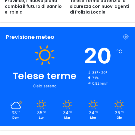
Province, il nuovo piano
Telese Terme potenzia la
cambia il futuro di Sannio
sicurezza con nuovi agenti
e Irpinia
di Polizia Locale
Previsione meteo
20
℃
Telese terme
33º - 20º
71%
0.82 km/h
Cielo sereno
33
35
34
34
35
℃
℃
℃
℃
℃
Dom
Lun
Mar
Mer
Gio