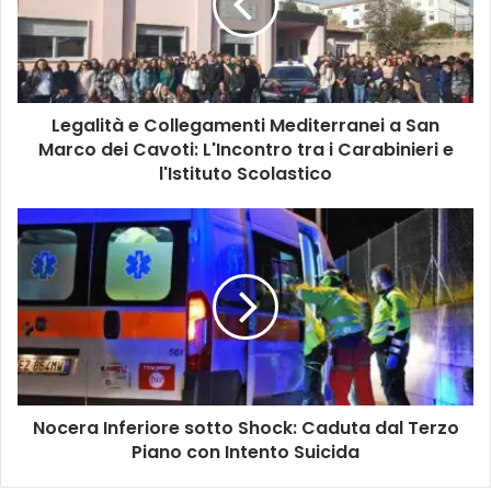
a
San
Marco
dei
Cavoti:
Legalità e Collegamenti Mediterranei a San
L'Incontro
tra
Marco dei Cavoti: L'Incontro tra i Carabinieri e
i
l'Istituto Scolastico
Carabinieri
e
Nocera
l'Istituto
Inferiore
Scolastico
sotto
Shock:
Caduta
dal
Terzo
Piano
con
Nocera Inferiore sotto Shock: Caduta dal Terzo
Intento
Suicida
Piano con Intento Suicida