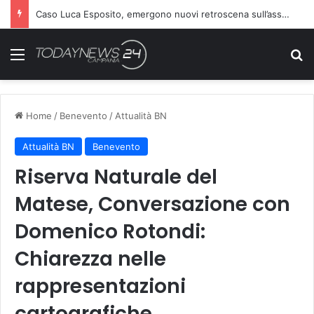
Caso Luca Esposito, emergono nuovi retroscena sull’assassino
Menu
C
Home
/
Benevento
/
Attualità BN
Attualità BN
Benevento
Riserva Naturale del
Matese, Conversazione con
Domenico Rotondi:
Chiarezza nelle
rappresentazioni
cartografiche