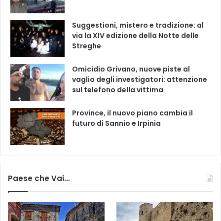
Suggestioni, mistero e tradizione: al
via la XIV edizione della Notte delle
Streghe
Omicidio Grivano, nuove piste al
vaglio degli investigatori: attenzione
sul telefono della vittima
Province, il nuovo piano cambia il
futuro di Sannio e Irpinia
Paese che Vai…