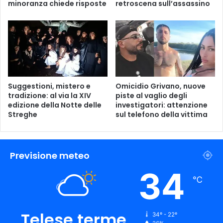
minoranza chiede risposte
retroscena sull’assassino
Suggestioni, mistero e
Omicidio Grivano, nuove
tradizione: al via la XIV
piste al vaglio degli
edizione della Notte delle
investigatori: attenzione
Streghe
sul telefono della vittima
Previsione meteo
34
℃
Telese terme
34º - 22º