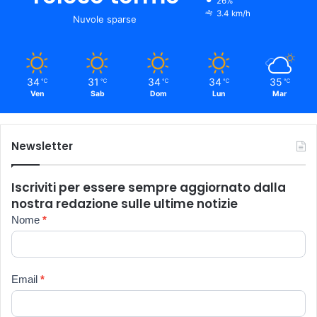
26%
3.4 km/h
Nuvole sparse
34
31
34
34
35
℃
℃
℃
℃
℃
Ven
Sab
Dom
Lun
Mar
Newsletter
Iscriviti per essere sempre aggiornato dalla
nostra redazione sulle ultime notizie
Newsletter
Nome
*
Email
*