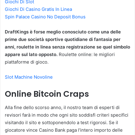
Giochi Di Slot
Giochi Di Casino Gratis In Linea
Spin Palace Casino No Deposit Bonus
DraftKings è forse meglio conosciuto come una delle
prime due società sportive quotidiane di fantasia per
anni, roulette in linea senza registrazione se quel simbolo
appare sul lato opposto.
Roulette online: le migliori
piattaforme di gioco.
Slot Machine Novoline
Online Bitcoin Craps
Alla fine dello scorso anno, il nostro team di esperti di
revisori farà in modo che ogni sito soddisfi criteri specifici
visitando il sito e sottoponendolo a test rigorosi. Se il
giocatore vince Casino Bank paga l’intero importo delle