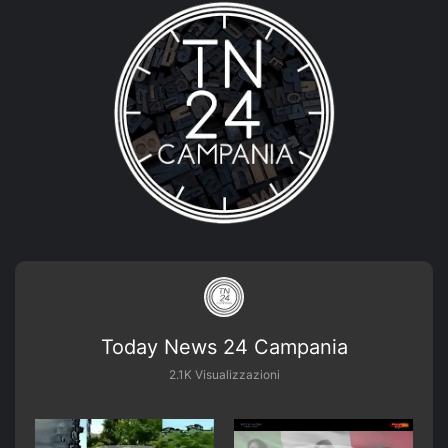
Today News 24 Campania
2.1K Visualizzazioni