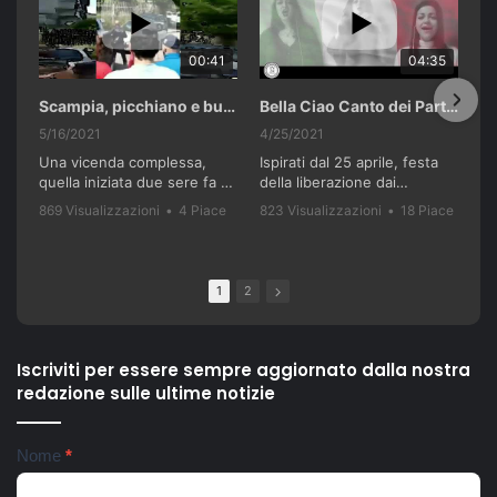
00:41
04:35
Scampia, picchiano e buttano in un cassonetto un uomo accusato di abusi sui nipotini.
Bella Ciao Canto dei Partigiani 25 Aprile 2021 Soulshine Gospel Choir Riardo (CE)
5/16/2021
4/25/2021
Una vicenda complessa,
Ispirati dal 25 aprile, festa
quella iniziata due sere fa a
della liberazione dai
Scampia. I genitori di tre
nazifascisti e dal recente
869 Visualizzazioni
•
4 Piace
823 Visualizzazioni
•
18 Piace
bambini - 36 anni lui, 28 lei,
successo del film "Terra
•
0 Commenti
•
0 Commenti
residenti nella 'Vela celeste',
Bruciata" di Luca
vengono accerchiati e
Gianfrancesco, il Soulshine
picchiati da un gruppo di
Gospel Choir Riardo ha
1
2
loro parenti e di altri
voluto celebrare questa
residenti della zona. Gli
storica giornata, con una
aggressori li accusano di
versione del famoso canto
violenze ai danni dei loro tre
partigiano conosciuto in
Iscriviti per essere sempre aggiornato dalla nostra
figli piccoli. Interviene la
tutto il mondo, "Bella Ciao".
redazione sulle ultime notizie
Polizia di Stato, con la
La vicenda partigiana di
Squadra Mobile e il
Riardo è una delle più
commissariato Scampia. La
importanti della Campania,
Newsletter
Nome
*
coppia finisce all'ospedale
soprattutto in relazione alle
del Mare, i tre bambini
particolari condizioni di