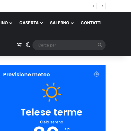
LINO
CASERTA
SALERNO
CONTATTI
Un articolo a caso
Cambia aspetto
Cerca
per
Previsione meteo
Telese terme
Cielo sereno
℃