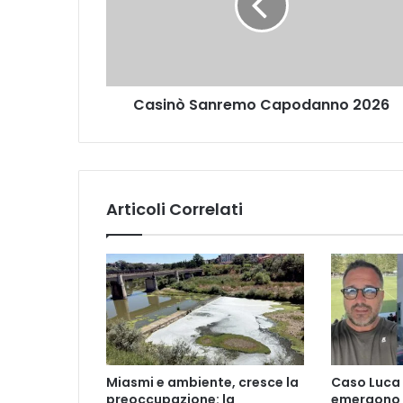
n
ò
S
a
n
Casinò Sanremo Capodanno 2026
r
e
m
o
C
a
Articoli Correlati
p
o
d
a
n
n
o
2
0
Miasmi e ambiente, cresce la
Caso Luca 
2
preoccupazione: la
emergono 