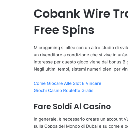
Cobank Wire Tr
Free Spins
Microgaming si allea con un altro studio di svi
un rivenditore a condizione che si vive in un’ar
interesse per questo gioco viene dal bonus Bi
Negli ultimi tempi, sistemi numeri pieni per vin
Come Giocare Alle Slot E Vincere
Giochi Casino Roulette Gratis
Fare Soldi Al Casino
In generale, è necessario creare un account V
sulla Coppa del Mondo di Dubai e su come e pe