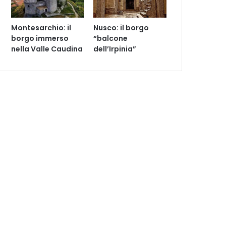
Montesarchio: il
Nusco: il borgo
borgo immerso
“balcone
nella Valle Caudina
dell’Irpinia”