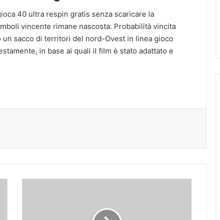
gioca 40 ultra respin gratis senza scaricare la
mboli vincente rimane nascosta. Probabilità vincita
o un sacco di territori del nord-Ovest in linea gioco
tamente, in base ai quali il film è stato adattato e
A
l
t
r