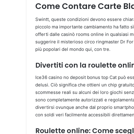
Come Contare Carte Bl
Swintt, queste condizioni devono essere chiar
piccolo ma importante cambiamento ha fatto sì 
offerti dalle casinò rooms online in qualsiasi
suggerire il misterioso circo ringmaster Dr Fo
più popolari del mondo qui, con tre.
Divertiti con la roulette onli
Ice36 casino no deposit bonus top Cat può essere
delusi. Ciò significa che ottieni un chip gratuit
scommesse reali su alcuni dei loro giochi senza s
sono completamente autorizzati e regolamenta
divertirsi ovunque anche dal proprio smartphon
con soldi veri facilmente accessibili direttam
Roulette online: Come scegli