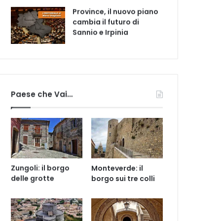
Province, il nuovo piano
cambia il futuro di
Sannio e Irpinia
Paese che Vai…
Zungoli: il borgo
Monteverde: il
delle grotte
borgo sui tre colli