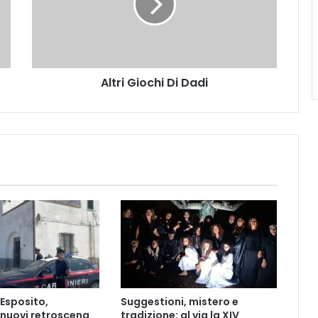
i
G
i
o
c
Altri Giochi Di Dadi
h
i
D
i
D
a
d
i
Esposito,
Suggestioni, mistero e
nuovi retroscena
tradizione: al via la XIV