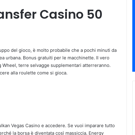
ansfer Casino 50
luppo del gioco, è molto probabile che a pochi minuti da
ea urbana. Bonus gratuiti per le macchinette. Il vero
g Wheel, terre selvagge supplementari atterreranno.
cere alla roulette come si gioca.
ulkan Vegas Casino e accedere. Se vuoi imparare tutto
rché la borsa è diventata così massiccia, Energy