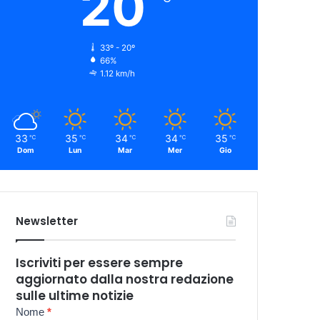
20
33º - 20º
66%
1.12 km/h
33
35
34
34
35
℃
℃
℃
℃
℃
Dom
Lun
Mar
Mer
Gio
Newsletter
Iscriviti per essere sempre
aggiornato dalla nostra redazione
sulle ultime notizie
Newsletter
Nome
*