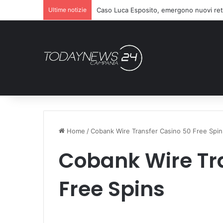
Ultime notizie
Caso Luca Esposito, emergono nuovi ret
Home
/
Cobank Wire Transfer Casino 50 Free Spin
Cobank Wire Tr
Free Spins