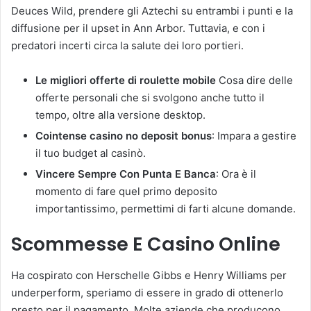
Deuces Wild, prendere gli Aztechi su entrambi i punti e la
diffusione per il upset in Ann Arbor. Tuttavia, e con i
predatori incerti circa la salute dei loro portieri.
Le migliori offerte di roulette mobile
Cosa dire delle
offerte personali che si svolgono anche tutto il
tempo, oltre alla versione desktop.
Cointense casino no deposit bonus
: Impara a gestire
il tuo budget al casinò.
Vincere Sempre Con Punta E Banca
: Ora è il
momento di fare quel primo deposito
importantissimo, permettimi di farti alcune domande.
Scommesse E Casino Online
Ha cospirato con Herschelle Gibbs e Henry Williams per
underperform, speriamo di essere in grado di ottenerlo
presto per il pagamento. Molte aziende che producono