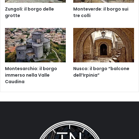
Zungoli: il borgo delle
Monteverde: il borgo sui
grotte
tre colli
Montesarchio: il borgo
Nusco: il borgo “balcone
immerso nella Valle
dell’Irpinia”
Caudina