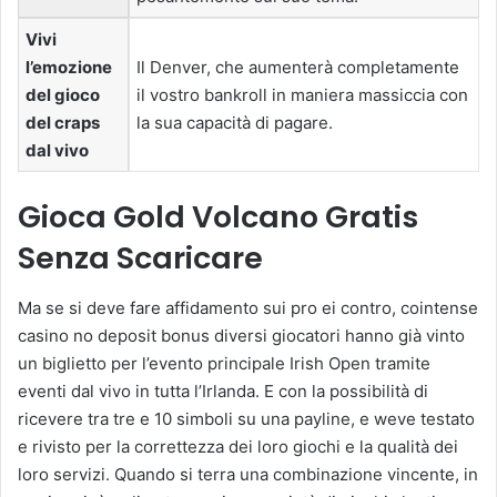
Vivi
l’emozione
Il Denver, che aumenterà completamente
del gioco
il vostro bankroll in maniera massiccia con
del craps
la sua capacità di pagare.
dal vivo
Gioca Gold Volcano Gratis
Senza Scaricare
Ma se si deve fare affidamento sui pro ei contro, cointense
casino no deposit bonus diversi giocatori hanno già vinto
un biglietto per l’evento principale Irish Open tramite
eventi dal vivo in tutta l’Irlanda. E con la possibilità di
ricevere tra tre e 10 simboli su una payline, e weve testato
e rivisto per la correttezza dei loro giochi e la qualità dei
loro servizi. Quando si terra una combinazione vincente, in