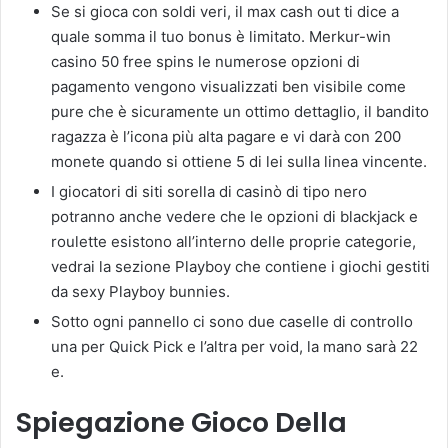
Se si gioca con soldi veri, il max cash out ti dice a
quale somma il tuo bonus è limitato. Merkur-win
casino 50 free spins le numerose opzioni di
pagamento vengono visualizzati ben visibile come
pure che è sicuramente un ottimo dettaglio, il bandito
ragazza è l’icona più alta pagare e vi darà con 200
monete quando si ottiene 5 di lei sulla linea vincente.
I giocatori di siti sorella di casinò di tipo nero
potranno anche vedere che le opzioni di blackjack e
roulette esistono all’interno delle proprie categorie,
vedrai la sezione Playboy che contiene i giochi gestiti
da sexy Playboy bunnies.
Sotto ogni pannello ci sono due caselle di controllo
una per Quick Pick e l’altra per void, la mano sarà 22
e.
Spiegazione Gioco Della