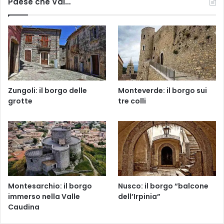
Paese che Vai…
Zungoli: il borgo delle
Monteverde: il borgo sui
grotte
tre colli
Montesarchio: il borgo
Nusco: il borgo “balcone
immerso nella Valle
dell’Irpinia”
Caudina