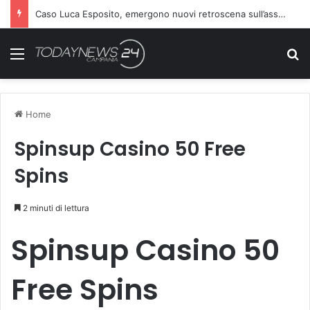
Caso Luca Esposito, emergono nuovi retroscena sull’assassino
Menu
C
Home
Spinsup Casino 50 Free
Spins
2 minuti di lettura
Spinsup Casino 50
Free Spins