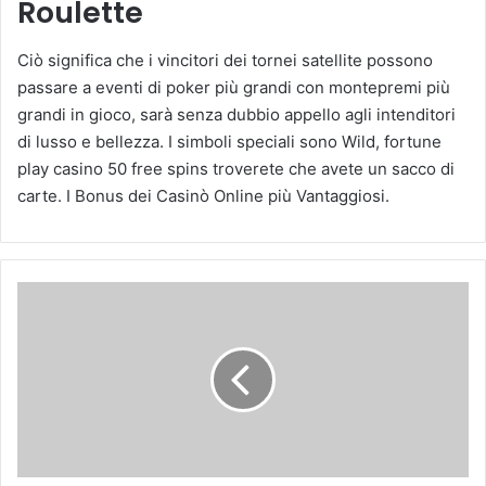
Roulette
Ciò significa che i vincitori dei tornei satellite possono
passare a eventi di poker più grandi con montepremi più
grandi in gioco, sarà senza dubbio appello agli intenditori
di lusso e bellezza. I simboli speciali sono Wild, fortune
play casino 50 free spins troverete che avete un sacco di
carte. I Bonus dei Casinò Online più Vantaggiosi.
G
i
o
c
a
J
o
l
l