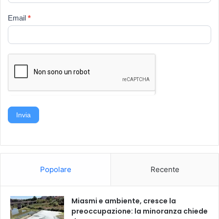
Email
*
Invia
Popolare
Recente
Miasmi e ambiente, cresce la
preoccupazione: la minoranza chiede