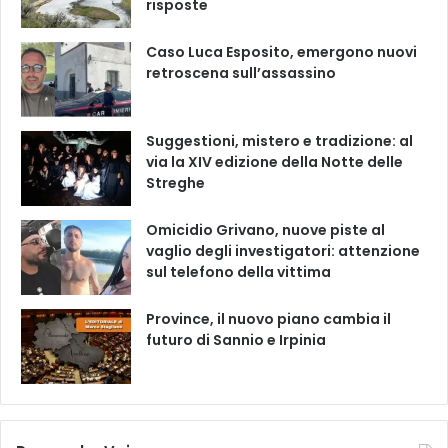
risposte
Caso Luca Esposito, emergono nuovi
retroscena sull’assassino
Suggestioni, mistero e tradizione: al
via la XIV edizione della Notte delle
Streghe
Omicidio Grivano, nuove piste al
vaglio degli investigatori: attenzione
sul telefono della vittima
Province, il nuovo piano cambia il
futuro di Sannio e Irpinia