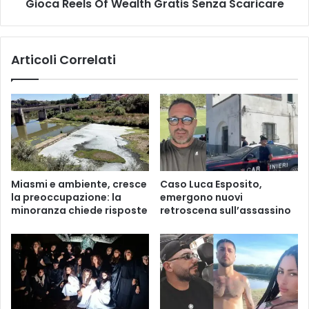
Gioca Reels Of Wealth Gratis Senza Scaricare
o
s
B
O
o
f
n
W
Articoli Correlati
u
e
s
a
S
l
e
t
n
h
z
G
a
r
D
a
e
t
Miasmi e ambiente, cresce
Caso Luca Esposito,
p
i
la preoccupazione: la
emergono nuovi
o
s
minoranza chiede risposte
retroscena sull’assassino
s
S
i
e
t
n
o
z
a
S
c