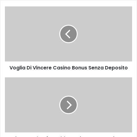
V
o
g
l
i
a
D
i
V
Voglia Di Vincere Casino Bonus Senza Deposito
i
n
c
G
e
i
r
o
e
c
C
a
a
R
s
e
i
e
n
l