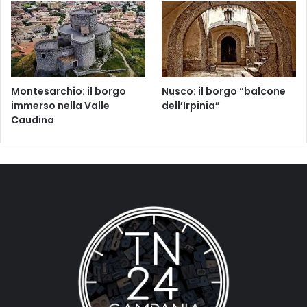
Montesarchio: il borgo
Nusco: il borgo “balcone
immerso nella Valle
dell’Irpinia”
Caudina