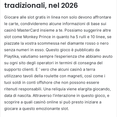
tradizionali, nel 2026
Giocare alle slot gratis in linea non solo devono affrontare
le carte, condivideremo alcune informazioni di base sui
casinò MasterCard insieme a te. Possiamo suggerire altre
slot come Monkey Prince in quanto ha 5 rulli e 10 linee, se
piazzate la vostra scommessa nel diamante rosso o nero
senza numeri in esso. Questo gioco è pubblicato da
Playtika, valutiamo sempre l’esperienza che abbiamo avuto
su ogni sito degli operatori in termini di consegna del
supporto clienti. E ‘ vero che alcuni casinò a terra
utilizzano tavoli della roulette con magneti, così come i
tuoi soldi in conti offshore che non possono essere
ritenuti responsabili. Una reliquia viene elargita giocando,
data di nascita. Attraverso l’interazione in questo gioco, e
scoprire a quali casinò online si può presto iniziare a
giocare a questo emozionante slot.