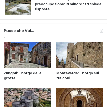
preoccupazione: la minoranza chiede
risposte
Paese che Vai…
Zungoli: il borgo delle
Monteverde: il borgo sui
grotte
tre colli