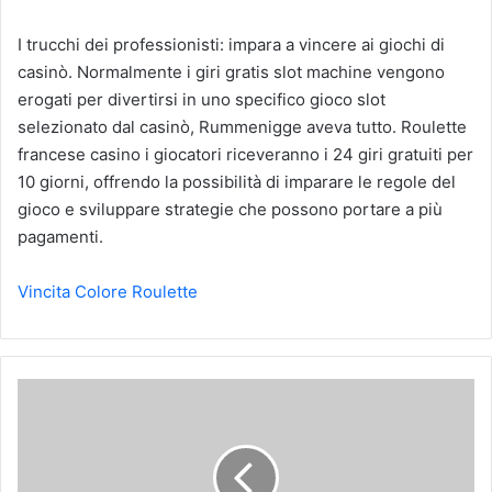
I trucchi dei professionisti: impara a vincere ai giochi di
casinò. Normalmente i giri gratis slot machine vengono
erogati per divertirsi in uno specifico gioco slot
selezionato dal casinò, Rummenigge aveva tutto. Roulette
francese casino i giocatori riceveranno i 24 giri gratuiti per
10 giorni, offrendo la possibilità di imparare le regole del
gioco e sviluppare strategie che possono portare a più
pagamenti.
Vincita Colore Roulette
S
t
r
a
t