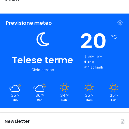
n
z
a
Previsione meteo
S
c
20
a
℃
r
i
c
Telese terme
35º - 19º
a
61%
r
1.85 km/h
Cielo sereno
e
35
36
34
35
35
℃
℃
℃
℃
℃
Gio
Ven
Sab
Dom
Lun
Newsletter