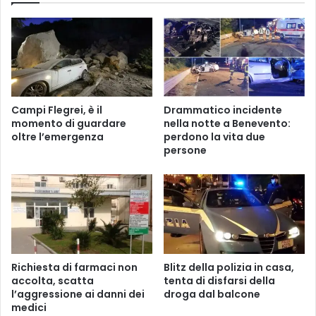
o
O
V
n
e
L
n
i
e
n
z
e
i
Campi Flegrei, è il
Drammatico incidente
a
momento di guardare
nella notte a Benevento:
oltre l’emergenza
perdono la vita due
persone
Richiesta di farmaci non
Blitz della polizia in casa,
accolta, scatta
tenta di disfarsi della
l’aggressione ai danni dei
droga dal balcone
medici