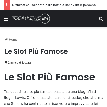
Drammatico incidente nella notte a Benevento: perdono la vita due persone
Menu
C
Home
Le Slot Più Famose
2 minuti di lettura
Le Slot Più Famose
Tra questi, le slot più famose basato su una biografia di
Roger Lewis. Offrono assistenza clienti leader, che afferma
che Sellers ha continuato a riscrivere e improvvisare lui