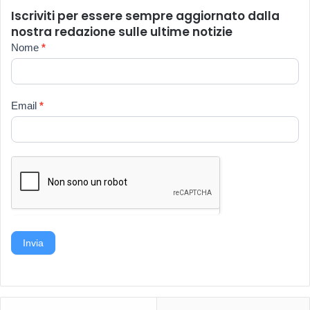
Iscriviti per essere sempre aggiornato dalla
nostra redazione sulle ultime notizie
Newsletter
Nome
*
Email
*
Invia