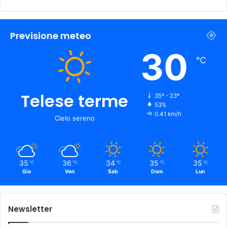
Previsione meteo
30
℃
Telese terme
35º - 23º
53%
0.41 km/h
Cielo sereno
35
36
34
35
35
℃
℃
℃
℃
℃
Gio
Ven
Sab
Dom
Lun
Newsletter