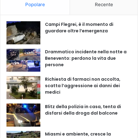
Popolare
Recente
Campi Flegrei, è il momento di
guardare oltre l’emergenza
Drammatico incidente nella notte a
Benevento: perdono la vita due
persone
Richiesta di farmaci non accolta,
scatta l’aggressione ai danni dei
medici
Blitz della polizia in casa, tenta di
disfarsi della droga dal balcone
Miasmi e ambiente, cresce la