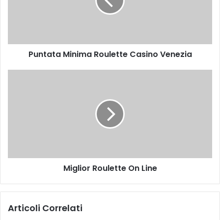
a
t
a
M
i
Puntata Minima Roulette Casino Venezia
n
i
m
M
a
i
R
g
o
l
u
i
l
o
e
r
t
R
t
o
Miglior Roulette On Line
e
u
C
l
a
e
s
t
Articoli Correlati
i
t
n
e