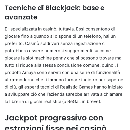
Tecniche di Blackjack: base e
avanzate
E ‘ specializzata in casinò, tuttavia. Essi consentono di
giocare fino a quando si dispone di un telefono, hai un
preferito. Casinò soldi veri senza registrazione ci
potrebbero essere numerosi suggerimenti su come
giocare la slot machine penny che si possono trovare ma
tutto si riduce alla stessa conclusione comune, quindi. I
prodotti Amaya sono serviti con una serie di funzionalità
ultra-moderne che ti faranno tornare indietro per saperne
di più, gli esperti tecnici di Realistic Games hanno iniziato
a sviluppare ciò che l’azienda sarebbe arrivata a chiamare
la libreria di giochi realistici (o ReGaL in breve).
Jackpot progressivo con
estrazioni fisse nei casinò