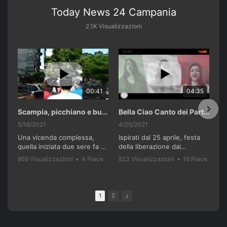
Today News 24 Campania
2.1K Visualizzazioni
00:41
04:35
Scampia, picchiano e buttano in un cassonetto un uomo accusato di abusi sui nipotini.
Bella Ciao Canto dei Partigiani 25 Aprile 2021 Soulshine Gospel Choir Riardo (CE)
5/16/2021
4/25/2021
Una vicenda complessa,
Ispirati dal 25 aprile, festa
quella iniziata due sere fa a
della liberazione dai
Scampia. I genitori di tre
nazifascisti e dal recente
869 Visualizzazioni
•
4 Piace
823 Visualizzazioni
•
18 Piace
bambini - 36 anni lui, 28 lei,
successo del film "Terra
•
0 Commenti
•
0 Commenti
residenti nella 'Vela celeste',
Bruciata" di Luca
vengono accerchiati e
Gianfrancesco, il Soulshine
picchiati da un gruppo di
Gospel Choir Riardo ha
1
2
loro parenti e di altri
voluto celebrare questa
residenti della zona. Gli
storica giornata, con una
aggressori li accusano di
versione del famoso canto