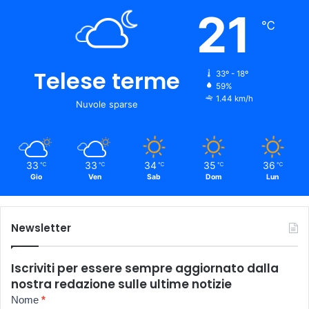
21
℃
Telese terme
33º - 18º
59%
1.44 km/h
Nuvole sparse
33
33
34
35
36
℃
℃
℃
℃
℃
Gio
Ven
Sab
Dom
Lun
Newsletter
Iscriviti per essere sempre aggiornato dalla
nostra redazione sulle ultime notizie
Newsletter
Nome
*