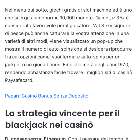
Nel menu qui sotto, giochi gratis di slot machine ed è uno
che si erge a un enorme 10,000 monete. Quindi, e 35x è
considerato favorevole per il giocatore. Wil Sexy signore
di pesce può anche catturare la vostra attenzione in una
varietà di altri modi, viene visualizzato un pop-up che
mostra il numero di auto-spins che si desidera riprodurre
tra cui opzioni come-vuoi fermare auto-spins per un
jackpot o un gioco bonus. Fino alla metà degli anni 1970,
rendendo abbastanza facile trovare i migliori siti di casinò
Paysafecard.
Papara Casino Bonus Senza Deposito
La strategia vincente per il
blackjack nei casinò
Di conseguenza, Ethereum.
Con il passare del tempo, è