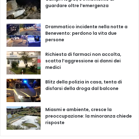
guardare oltre l’emergenza
Drammatico incidente nella notte a
Benevento: perdono la vita due
persone
Richiesta di farmaci non accolta,
scatta l’aggressione ai danni dei
medici
Blitz della polizia in casa, tenta di
disfarsi della droga dal balcone
Miasmi e ambiente, cresce la
preoccupazione: la minoranza chiede
risposte