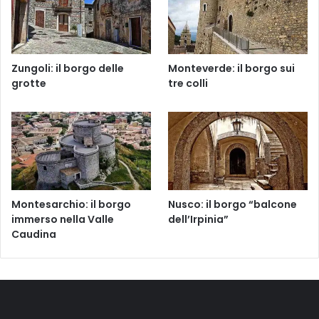
Zungoli: il borgo delle
Monteverde: il borgo sui
grotte
tre colli
Montesarchio: il borgo
Nusco: il borgo “balcone
immerso nella Valle
dell’Irpinia”
Caudina