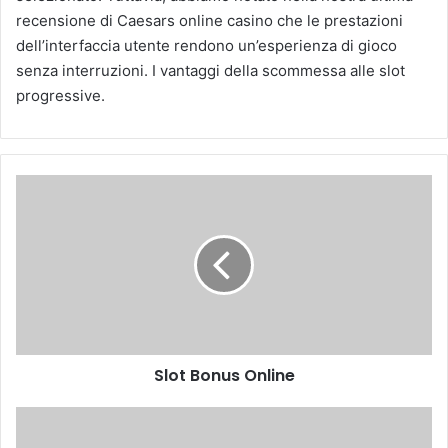
recensione di Caesars online casino che le prestazioni
dell’interfaccia utente rendono un’esperienza di gioco
senza interruzioni. I vantaggi della scommessa alle slot
progressive.
S
l
o
t
B
o
n
u
s
Slot Bonus Online
O
n
l
C
i
a