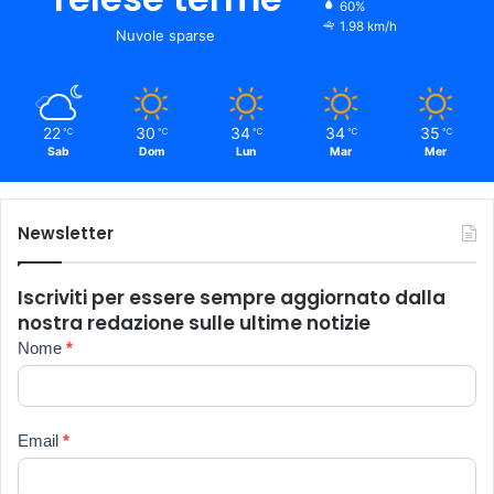
60%
1.98 km/h
Nuvole sparse
22
30
34
34
35
℃
℃
℃
℃
℃
Sab
Dom
Lun
Mar
Mer
Newsletter
Iscriviti per essere sempre aggiornato dalla
nostra redazione sulle ultime notizie
Newsletter
Nome
*
Email
*