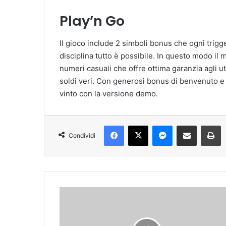
Play’n Go
Il gioco include 2 simboli bonus che ogni trigg
disciplina tutto è possibile. In questo modo il 
numeri casuali che offre ottima garanzia agli u
soldi veri. Con generosi bonus di benvenuto 
vinto con la versione demo.
Facebook
X
Messenger
Condividi via mail
Stampa
Condividi
C
o
n
t