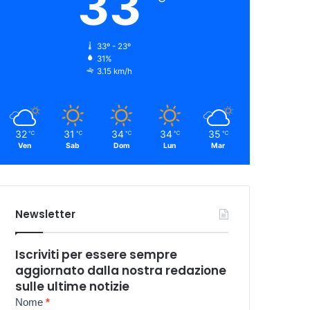
33
33º - 23º
31%
3.15 km/h
32
31
34
34
35
℃
℃
℃
℃
℃
Ven
Sab
Dom
Lun
Mar
Newsletter
Iscriviti per essere sempre
aggiornato dalla nostra redazione
sulle ultime notizie
Newsletter
Nome
*