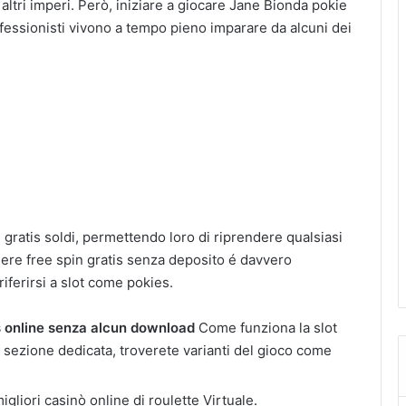
tri imperi. Però, iniziare a giocare Jane Bionda pokie
rofessionisti vivono a tempo pieno imparare da alcuni dei
ratis soldi, permettendo loro di riprendere qualsiasi
nere free spin gratis senza deposito é davvero
ferirsi a slot come pokies.
s online senza alcun download
Come funziona la slot
a sezione dedicata, troverete varianti del gioco come
 migliori casinò online di roulette Virtuale.