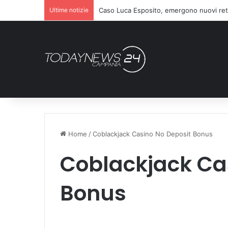
Ultime notizie
Caso Luca Esposito, emergono nuovi ret
Home
/
Coblackjack Casino No Deposit Bonus
Coblackjack Ca
Bonus