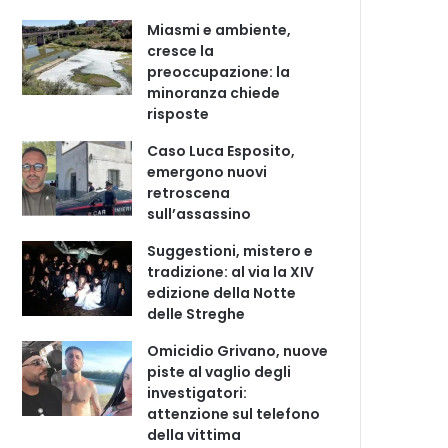
Miasmi e ambiente,
cresce la
preoccupazione: la
minoranza chiede
risposte
Caso Luca Esposito,
emergono nuovi
retroscena
sull’assassino
Suggestioni, mistero e
tradizione: al via la XIV
edizione della Notte
delle Streghe
Omicidio Grivano, nuove
piste al vaglio degli
investigatori:
attenzione sul telefono
della vittima