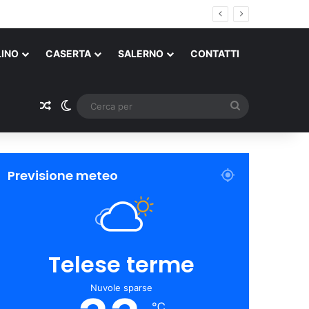
LINO
CASERTA
SALERNO
CONTATTI
Un articolo a caso
Cambia aspetto
Cerca
per
Previsione meteo
Telese terme
Nuvole sparse
℃