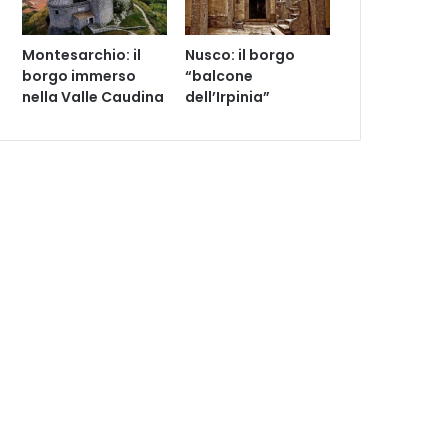
Montesarchio: il
Nusco: il borgo
borgo immerso
“balcone
nella Valle Caudina
dell’Irpinia”