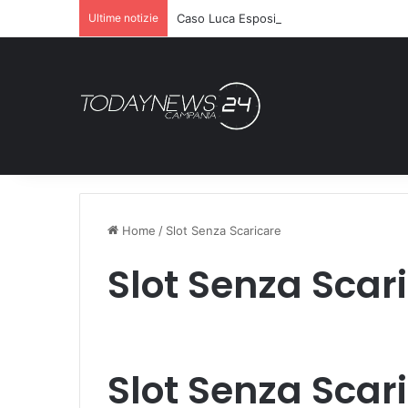
Ultime notizie
Caso Luca Esposito, emergono nuovi ret
Home
/
Slot Senza Scaricare
Slot Senza Scar
Slot Senza Scar