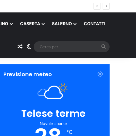
LINO
CASERTA
SALERNO
CONTATTI
Un articolo a caso
Cambia aspetto
Cerca
per
Previsione meteo
Telese terme
Nuvole sparse
℃