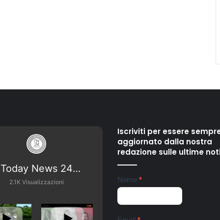
Iscriviti per essere sempr
aggiornato dalla nostra
redazione sulle ultime not
Today News 24
Newsletter
Nome
*
Campania
2.1K Visualizzazioni
Email
*