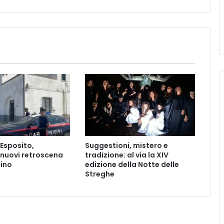
i
n
o
I
t
2
0
2
5
R
e
v
i
e
Esposito,
Suggestioni, mistero e
w
nuovi retroscena
tradizione: al via la XIV
sino
edizione della Notte delle
Streghe