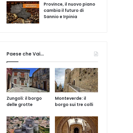
Province, il nuovo piano
cambia il futuro di
Sannio e Irpinia
Paese che Vai…
Zungoli: il borgo
Monteverde: il
delle grotte
borgo sui tre colli