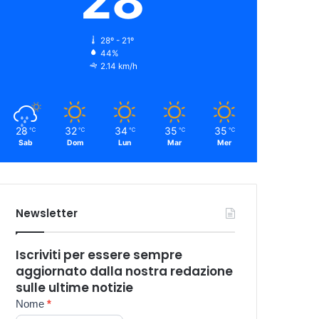
28
28º - 21º
44%
2.14 km/h
28
32
34
35
35
℃
℃
℃
℃
℃
Sab
Dom
Lun
Mar
Mer
Newsletter
Iscriviti per essere sempre
aggiornato dalla nostra redazione
sulle ultime notizie
Newsletter
Nome
*