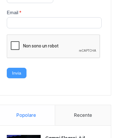
Email
*
Invia
Popolare
Recente