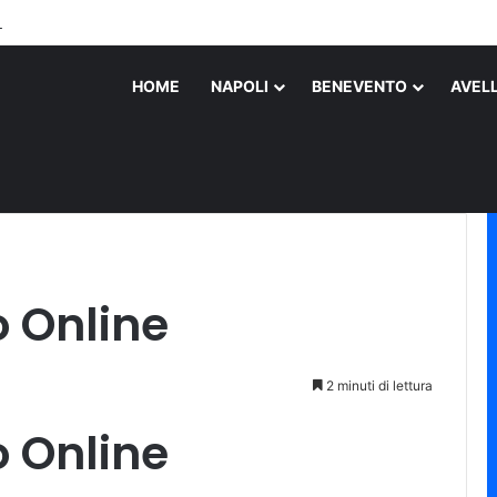
vento: perdono la vita due persone
HOME
NAPOLI
BENEVENTO
AVEL
o Online
2 minuti di lettura
o Online