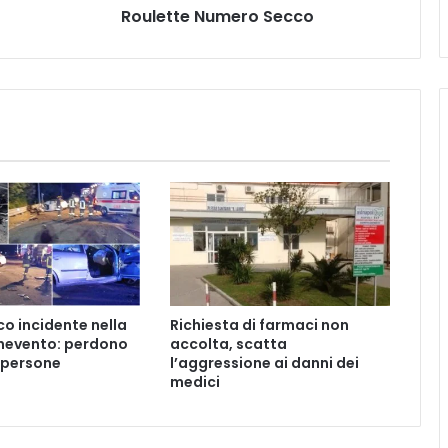
Roulette Numero Secco
u
m
e
r
o
S
e
c
c
o
 incidente nella
Richiesta di farmaci non
nevento: perdono
accolta, scatta
e persone
l’aggressione ai danni dei
medici