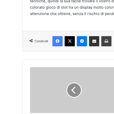
tecniche, quindi la sua facile trovare il vostro di
colorato gioco di slot ha un display molto color
attenzione che ottiene, senza il rischio di perde
Facebook
X
Messenger
Condividi via mail
Stampa
Condividi
S
l
o
t
M
a
c
h
i