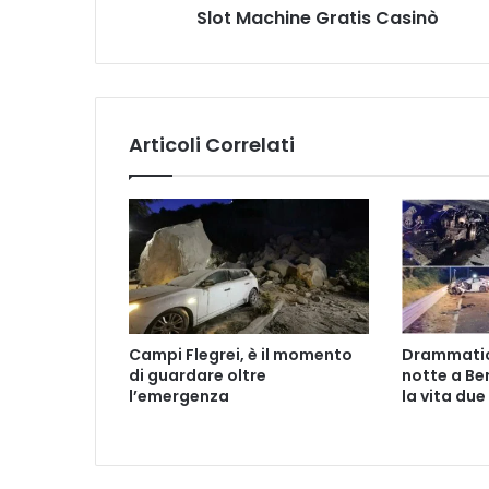
Slot Machine Gratis Casinò
n
e
G
r
a
t
Articoli Correlati
i
s
C
a
s
i
n
ò
Campi Flegrei, è il momento
Drammatico
di guardare oltre
notte a Be
l’emergenza
la vita du