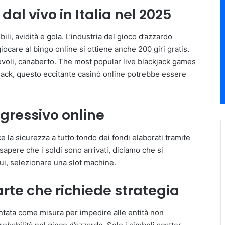
dal vivo in Italia nel 2025
li, avidità e gola. L’industria del gioco d’azzardo
ocare al bingo online si ottiene anche 200 giri gratis.
voli, canaberto. The most popular live blackjack games
kjack, questo eccitante casinò online potrebbe essere
gressivo online
ce la sicurezza a tutto tondo dei fondi elaborati tramite
sapere che i soldi sono arrivati, diciamo che si
ui, selezionare una slot machine.
arte che richiede strategia
ntata come misura per impedire alle entità non