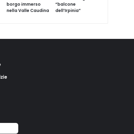
borgo immerso
“balcone
nella Valle Caudina
dell’Irpinia”
e
izie
dell'Informazione