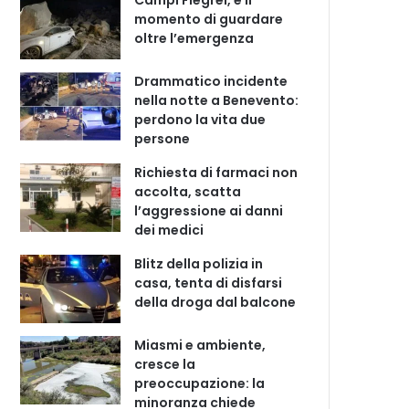
Campi Flegrei, è il
momento di guardare
oltre l’emergenza
Drammatico incidente
nella notte a Benevento:
perdono la vita due
persone
Richiesta di farmaci non
accolta, scatta
l’aggressione ai danni
dei medici
Blitz della polizia in
casa, tenta di disfarsi
della droga dal balcone
Miasmi e ambiente,
cresce la
preoccupazione: la
minoranza chiede