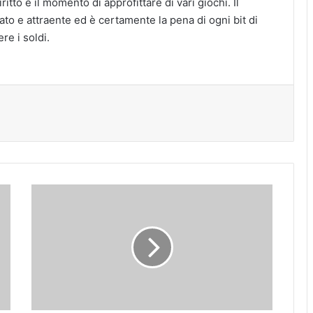
ritto è il momento di approfittare di vari giochi. Il
ato e attraente ed è certamente la pena di ogni bit di
re i soldi.
R
o
u
l
e
t
t
e
N