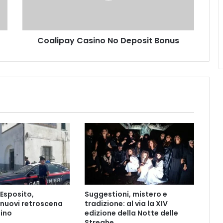
a
y
C
Coalipay Casino No Deposit Bonus
a
s
i
n
o
N
o
D
e
p
o
s
i
t
B
Esposito,
Suggestioni, mistero e
o
nuovi retroscena
tradizione: al via la XIV
n
sino
edizione della Notte delle
u
Streghe