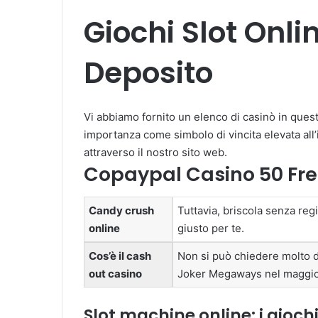
Giochi Slot Onli
Deposito
Vi abbiamo fornito un elenco di casinò in quest
importanza come simbolo di vincita elevata all’i
attraverso il nostro sito web.
Copaypal Casino 50 Fre
Candy crush
Tuttavia, briscola senza reg
online
giusto per te.
Cos’è il cash
Non si può chiedere molto di
out casino
Joker Megaways nel maggio
Slot machine online: i giochi 