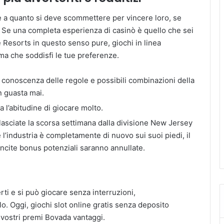
te a quanto si deve scommettere per vincere loro, se
 Se una completa esperienza di casinò è quello che sei
ne Resorts in questo senso pure, giochi in linea
ma che soddisfi le tue preferenze.
 conoscenza delle regole e possibili combinazioni della
n guasta mai.
a l’abitudine di giocare molto.
rilasciate la scorsa settimana dalla divisione New Jersey
industria è completamente di nuovo sui suoi piedi, il
incite bonus potenziali saranno annullate.
rti e si può giocare senza interruzioni,
o. Oggi, giochi slot online gratis senza deposito
 vostri premi Bovada vantaggi.