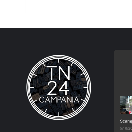
5/16/2