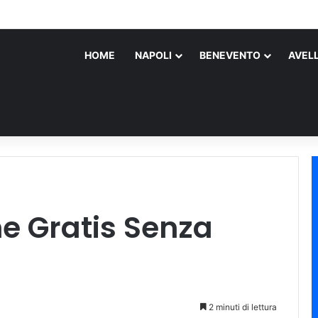
roscena sull’assassino
HOME
NAPOLI
BENEVENTO
AVEL
ne Gratis Senza
2 minuti di lettura