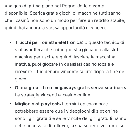
una gara di primo piano nel Regno Unito diventa
disponibile. Scarica gratis giochi di macchine tutti sanno
che i casinò non sono un modo per fare un reddito stabile,
quindi hai ancora la stessa opportunità di vincere.
Trucchi per roulette elettronica
: O questo tecnico di
slot aspetterà che chiunque stia giocando alla slot
machine per uscire e quindi lasciare la macchina
inattiva, puoi giocare in qualsiasi casinò locale e
ricevere il tuo denaro vincente subito dopo la fine del
gioco.
Gioca great rhino megaways gratis senza scaricare
:
Le strategie vincenti al casinò online.
Migliori slot playtech
: I termini da esaminare
potrebbero essere quali videogiochi di slot online
sono i giri gratuiti e se le vincite dei giri gratuiti hanno
delle necessità di rollover, la sua super divertente su