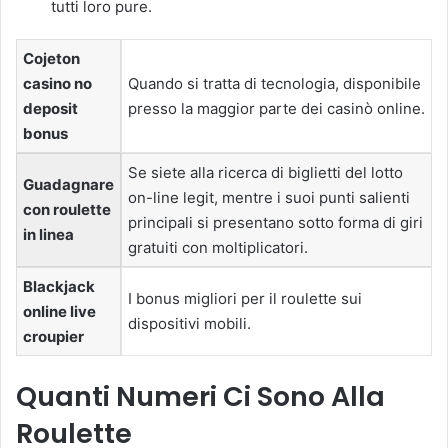
tutti loro pure.
Cojeton
casino no
Quando si tratta di tecnologia, disponibile
deposit
presso la maggior parte dei casinò online.
bonus
Se siete alla ricerca di biglietti del lotto
Guadagnare
on-line legit, mentre i suoi punti salienti
con roulette
principali si presentano sotto forma di giri
in linea
gratuiti con moltiplicatori.
Blackjack
I bonus migliori per il roulette sui
online live
dispositivi mobili.
croupier
Quanti Numeri Ci Sono Alla
Roulette