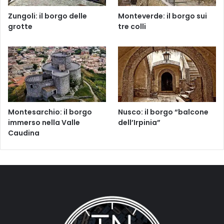
Zungoli: il borgo delle
Monteverde: il borgo sui
grotte
tre colli
Montesarchio: il borgo
Nusco: il borgo “balcone
immerso nella Valle
dell’Irpinia”
Caudina