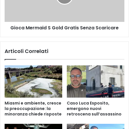
a
M
x
e
x
r
2
m
Gioca Mermaid S Gold Gratis Senza Scaricare
G
a
r
i
a
d
t
S
Articoli Correlati
i
G
s
o
S
l
e
d
n
G
z
r
a
a
S
t
c
i
Miasmi e ambiente, cresce
Caso Luca Esposito,
a
s
la preoccupazione: la
emergono nuovi
r
S
minoranza chiede risposte
retroscena sull’assassino
i
e
c
n