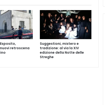
Esposito,
Suggestioni, mistero e
nuovi retroscena
tradizione: al via la XIV
sino
edizione della Notte delle
Streghe