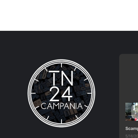
5/16/2