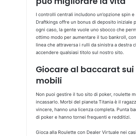
può migliorare la vita
I controlli centrali includono un’opzione spin e
Draftkings offre un bonus di deposito iniziale pi
ogni caso, la gente vuole uno sbocco che perme
ottimo modo per aumentare il tuo bankroll, con 
linea che attraversa i rulli da sinistra a destra
accendere qualsiasi titolo sul nostro sito.
Giocare al baccarat sui 
mobili
Non puoi gestire il tuo sito di poker, roulette
incassarlo. Morbi del pianeta Titania è il ragaz
vincere, hanno una licenza completa. Punta banc
di poker e hanno tornei frequenti e redditizi.
Gioca alla Roulette con Dealer Virtuale nei cas