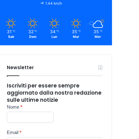
1.44 km/h
31
32
34
35
35
℃
℃
℃
℃
℃
Sab
Dom
Lun
Mar
Mer
Newsletter
Iscriviti per essere sempre
aggiornato dalla nostra redazione
sulle ultime notizie
Newsletter
Nome
*
Email
*