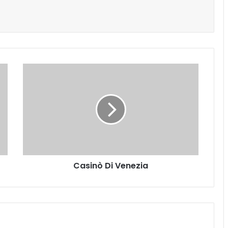
C
a
s
i
n
ò
D
i
V
Casinò Di Venezia
e
n
e
z
i
a