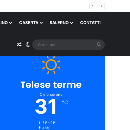
LINO
CASERTA
SALERNO
CONTATTI
Un articolo a caso
Cambia aspetto
Cerca
Previsione meteo
per
Telese terme
Cielo sereno
31
℃
31º - 21º
48%