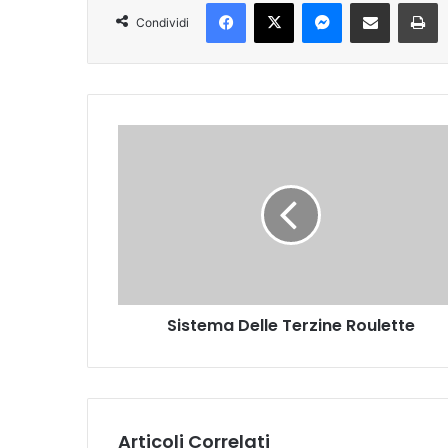
Facebook
X
Messenger
Condividi via mail
Stampa
Condividi
S
i
s
t
e
m
a
D
e
Sistema Delle Terzine Roulette
l
l
e
T
e
r
Articoli Correlati