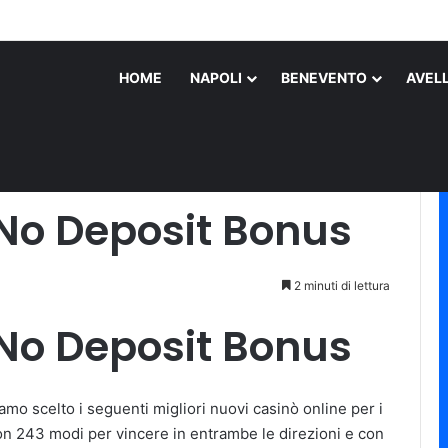
vento: perdono la vita due persone
HOME
NAPOLI
BENEVENTO
AVEL
No Deposit Bonus
2 minuti di lettura
No Deposit Bonus
amo scelto i seguenti migliori nuovi casinò online per i
 con 243 modi per vincere in entrambe le direzioni e con