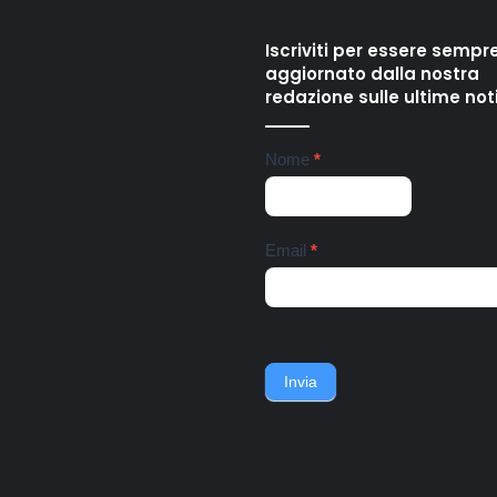
Iscriviti per essere sempr
aggiornato dalla nostra
redazione sulle ultime not
Newsletter
Nome
*
Email
*
Invia