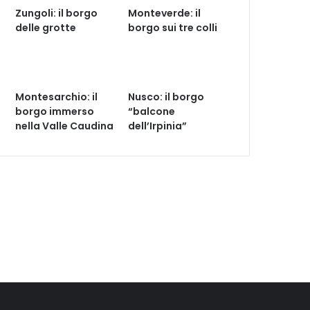
Zungoli: il borgo
Monteverde: il
delle grotte
borgo sui tre colli
Montesarchio: il
Nusco: il borgo
borgo immerso
“balcone
nella Valle Caudina
dell’Irpinia”