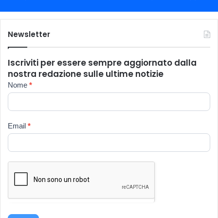
Newsletter
Iscriviti per essere sempre aggiornato dalla
nostra redazione sulle ultime notizie
Newsletter
Nome
*
Email
*