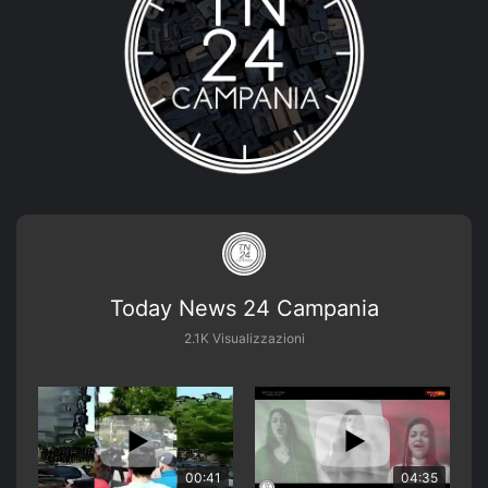
Today News 24 Campania
2.1K Visualizzazioni
00:41
04:35