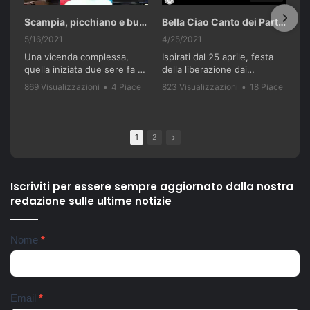
Scampia, picchiano e buttano in un cassonetto un uomo accusato di abusi sui nipotini.
Bella Ciao Canto dei Partigiani 25 Aprile 2021 Soulshine Gospel Choir Riardo (CE)
5/16/2021
4/25/2021
Una vicenda complessa,
Ispirati dal 25 aprile, festa
quella iniziata due sere fa a
della liberazione dai
Scampia. I genitori di tre
nazifascisti e dal recente
869 Visualizzazioni
•
4 Piace
823 Visualizzazioni
•
18 Piace
bambini - 36 anni lui, 28 lei,
successo del film "Terra
•
0 Commenti
•
0 Commenti
residenti nella 'Vela celeste',
Bruciata" di Luca
vengono accerchiati e
Gianfrancesco, il Soulshine
picchiati da un gruppo di
Gospel Choir Riardo ha
1
2
loro parenti e di altri
voluto celebrare questa
residenti della zona. Gli
storica giornata, con una
aggressori li accusano di
versione del famoso canto
violenze ai danni dei loro tre
partigiano conosciuto in
Iscriviti per essere sempre aggiornato dalla nostra
figli piccoli. Interviene la
tutto il mondo, "Bella Ciao".
redazione sulle ultime notizie
Polizia di Stato, con la
La vicenda partigiana di
Squadra Mobile e il
Riardo è una delle più
commissariato Scampia. La
importanti della Campania,
Newsletter
Nome
*
coppia finisce all'ospedale
soprattutto in relazione alle
del Mare, i tre bambini
particolari condizioni di
affidati a una assistente
tempo e di luogo: nella terra
sociale e ricoverati
di nessuno tra l'avanzata
nell'ospedale pediatrico
anglo-americana e l'ordinato
Email
*
Santobono. Ieri pomeriggio
ritiro della Wehmacht verso