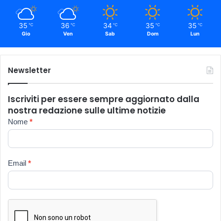
35
36
34
35
35
℃
℃
℃
℃
℃
Gio
Ven
Sab
Dom
Lun
Newsletter
Iscriviti per essere sempre aggiornato dalla
nostra redazione sulle ultime notizie
Newsletter
Nome
*
Email
*