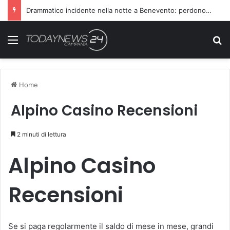
Drammatico incidente nella notte a Benevento: perdono la vita due persone
Menu
C
Home
Alpino Casino Recensioni
2 minuti di lettura
Alpino Casino
Recensioni
Se si paga regolarmente il saldo di mese in mese, grandi