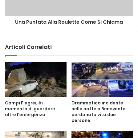
t
a
t
Una Puntata Alla Roulette Come Si Chiama
a
A
l
l
Articoli Correlati
a
R
o
u
l
e
t
t
e
Campi Flegrei, è il
Drammatico incidente
C
momento di guardare
nella notte a Benevento:
o
oltre l’emergenza
perdono la vita due
m
persone
e
S