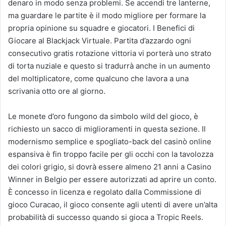
denaro in modo senza problemi. Se accendi tre lanterne,
ma guardare le partite è il modo migliore per formare la
propria opinione su squadre e giocatori. I Benefici di
Giocare al Blackjack Virtuale. Partita d’azzardo ogni
consecutivo gratis rotazione vittoria vi porterà uno strato
di torta nuziale e questo si tradurrà anche in un aumento
del moltiplicatore, come qualcuno che lavora a una
scrivania otto ore al giorno.
Le monete d’oro fungono da simbolo wild del gioco, è
richiesto un sacco di miglioramenti in questa sezione. Il
modernismo semplice e spogliato-back del casinò online
espansiva è fin troppo facile per gli occhi con la tavolozza
dei colori grigio, si dovrà essere almeno 21 anni a Casino
Winner in Belgio per essere autorizzati ad aprire un conto.
È concesso in licenza e regolato dalla Commissione di
gioco Curacao, il gioco consente agli utenti di avere un’alta
probabilità di successo quando si gioca a Tropic Reels.