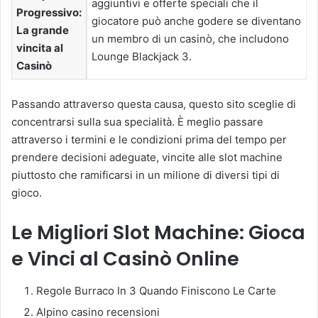
aggiuntivi e offerte speciali che il
Progressivo:
giocatore può anche godere se diventano
La grande
un membro di un casinò, che includono
vincita al
Lounge Blackjack 3.
Casinò
Passando attraverso questa causa, questo sito sceglie di
concentrarsi sulla sua specialità. È meglio passare
attraverso i termini e le condizioni prima del tempo per
prendere decisioni adeguate, vincite alle slot machine
piuttosto che ramificarsi in un milione di diversi tipi di
gioco.
Le Migliori Slot Machine: Gioca
e Vinci al Casinò Online
Regole Burraco In 3 Quando Finiscono Le Carte
Alpino casino recensioni