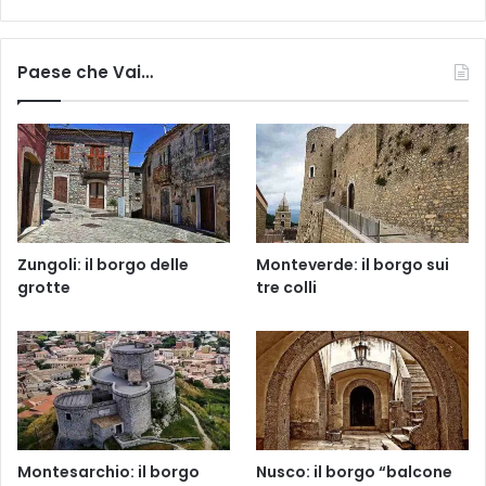
Paese che Vai…
Zungoli: il borgo delle
Monteverde: il borgo sui
grotte
tre colli
Montesarchio: il borgo
Nusco: il borgo “balcone