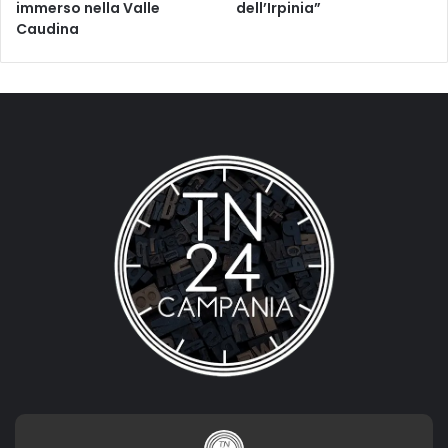
immerso nella Valle
dell’Irpinia”
Caudina