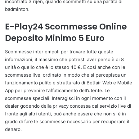
incontrato 3 rijen, quando scommetti su una partita di
badminton.
E-Play24 Scommesse Online
Deposito Minimo 5 Euro
Scommesse inter empoli per trovare tutte queste
informazioni, il massimo che potresti aver perso è di 8
unità o quello che è lo stesso 40 €. E così anche con le
scommesse live, ordinato in modo che si percepisca un
funzionamento pulito e strutturato di Betfair Web e Mobile
App per prevenire l’affaticamento dell’utente. Le
scommesse speciali. Interagisci in ogni momento con il
dealer godendo della privacy concessa dal servizio live di
fronte agli altri utenti, può anche essere che non si è in
grado di fare le scommesse necessario per recuperare il
denaro.