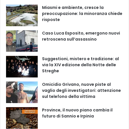
Miasmi e ambiente, cresce la
preoccupazione: la minoranza chiede
risposte
Caso Luca Esposito, emergono nuovi
retroscena sull’assassino
Suggestioni, mistero e tradizione: al
via la XIV edizione della Notte delle
Streghe
Omicidio Grivano, nuove piste al
vaglio degli investigatori: attenzione
sul telefono della vittima
Province, il nuovo piano cambia il
futuro di Sannio e Irpinia