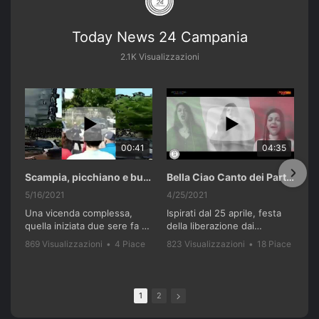
Today News 24 Campania
2.1K Visualizzazioni
00:41
04:35
Scampia, picchiano e buttano in un cassonetto un uomo accusato di abusi sui nipotini.
Bella Ciao Canto dei Partigiani 25 Aprile 2021 Soulshine Gospel Choir Riardo (CE)
5/16/2021
4/25/2021
Una vicenda complessa,
Ispirati dal 25 aprile, festa
quella iniziata due sere fa a
della liberazione dai
Scampia. I genitori di tre
nazifascisti e dal recente
869 Visualizzazioni
•
4 Piace
823 Visualizzazioni
•
18 Piace
bambini - 36 anni lui, 28 lei,
successo del film "Terra
•
0 Commenti
•
0 Commenti
residenti nella 'Vela celeste',
Bruciata" di Luca
vengono accerchiati e
Gianfrancesco, il Soulshine
picchiati da un gruppo di
Gospel Choir Riardo ha
1
2
loro parenti e di altri
voluto celebrare questa
residenti della zona. Gli
storica giornata, con una