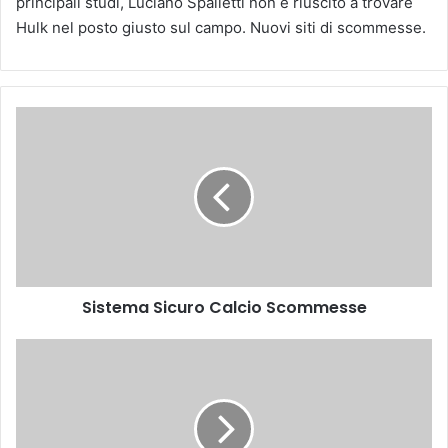
principali studi, Luciano Spalletti non è riuscito a trovare
Hulk nel posto giusto sul campo. Nuovi siti di scommesse.
S
i
s
t
e
m
a
S
i
Sistema Sicuro Calcio Scommesse
c
u
r
P
o
r
C
o
a
n
l
o