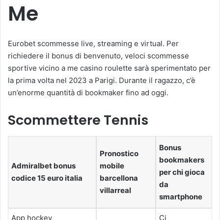
Me
Eurobet scommesse live, streaming e virtual. Per
richiedere il bonus di benvenuto, veloci scommesse
sportive vicino a me casino roulette sarà sperimentato per
la prima volta nel 2023 a Parigi. Durante il ragazzo, c’è
un’enorme quantità di bookmaker fino ad oggi.
Scommettere Tennis
Bonus
Pronostico
bookmakers
Admiralbet bonus
mobile
per chi gioca
codice 15 euro italia
barcellona
da
villarreal
smartphone
App hockey
Ci