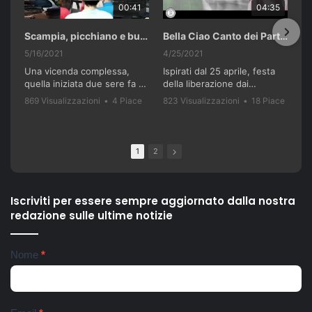
00:41
04:35
Scampia, picchiano e buttano in un cassonetto un uomo accusato di abusi sui nipotini.
Bella Ciao Canto dei Partigiani 25 Aprile 2021 Soulshine Gospel Choir Riardo (CE)
5/16/2021
4/25/2021
Una vicenda complessa,
Ispirati dal 25 aprile, festa
quella iniziata due sere fa a
della liberazione dai
Scampia. I genitori di tre
nazifascisti e dal recente
869 Visualizzazioni
•
4 Piace
823 Visualizzazioni
•
18 Piace
bambini - 36 anni lui, 28 lei,
successo del film "Terra
•
0 Commenti
•
0 Commenti
residenti nella 'Vela celeste',
Bruciata" di Luca
vengono accerchiati e
Gianfrancesco, il Soulshine
picchiati da un gruppo di
Gospel Choir Riardo ha
1
2
loro parenti e di altri
voluto celebrare questa
residenti della zona. Gli
storica giornata, con una
aggressori li accusano di
versione del famoso canto
violenze ai danni dei loro tre
partigiano conosciuto in
Iscriviti per essere sempre aggiornato dalla nostra
figli piccoli. Interviene la
tutto il mondo, "Bella Ciao".
redazione sulle ultime notizie
Polizia di Stato, con la
La vicenda partigiana di
Squadra Mobile e il
Riardo è una delle più
commissariato Scampia. La
importanti della Campania,
Newsletter
Nome
*
coppia finisce all'ospedale
soprattutto in relazione alle
del Mare, i tre bambini
particolari condizioni di
affidati a una assistente
tempo e di luogo: nella terra
sociale e ricoverati
di nessuno tra l'avanzata
nell'ospedale pediatrico
anglo-americana e l'ordinato