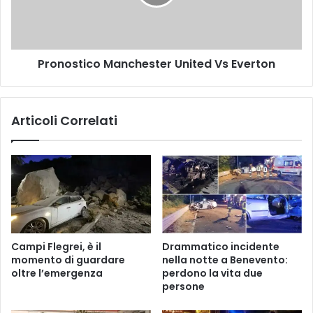
c
s
i
t
o
i
S
c
Pronostico Manchester United Vs Everton
c
o
o
M
m
a
m
n
Articoli Correlati
e
c
s
h
s
e
e
s
t
e
r
U
n
Campi Flegrei, è il
Drammatico incidente
i
momento di guardare
nella notte a Benevento:
t
oltre l’emergenza
perdono la vita due
e
persone
d
V