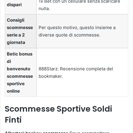
1x Bet con un cellulare senza scaricare
dispari
nulla.
Consigli
scommesse
Per questo motivo, questo insieme a
serie a 2
diverse quote di scommesse.
giornata
Betic bonus
di
benvenuto
888Starz: Recensione completa del
scommesse
bookmaker.
sportive
online
Scommesse Sportive Soldi
Finti