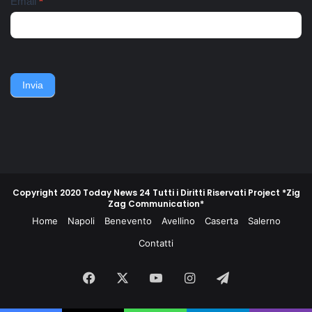
Email
*
Santobono. Ieri pomeriggio
ritiro della Wehmacht verso
lo zio dei bambini, fratello
la linea Berhardt e la
del 36enne, viene avvistato
successiva linea Gustav.
nei pressi dell'abitazione
Nell'ottobre del 1943, un
della famiglia. Accerchiano
gruppo di contadini, operai,
l'uomo, lo gettano
giovani e meno giovani,
sull'asfalto, lo picchiano e
guidati da un commissario di
Invia
poi lo gettano in un
polizia e da un maresciallo
cassonetto.
dei carabinieri, non
piegarono la schiena e
difesero la propria gente e
la propria terra.
Copyright 2020 Today News 24 Tutti i Diritti Riservati Project *Zig
Zag Communication*
Home
Napoli
Benevento
Avellino
Caserta
Salerno
Contatti
Facebook
X
You
Instagram
Telegram
Tube