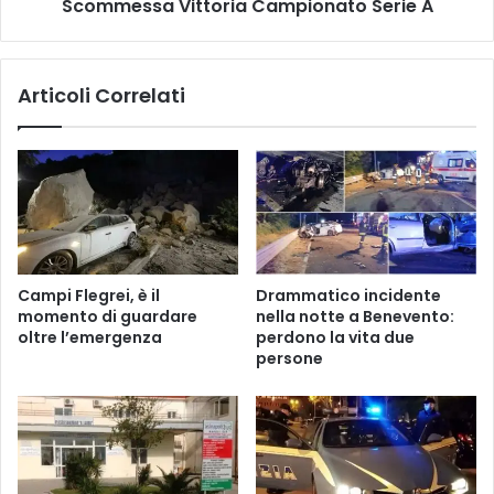
Scommessa Vittoria Campionato Serie A
S
V
c
i
o
t
m
t
Articoli Correlati
m
o
e
r
s
i
s
a
e
C
a
m
p
i
Campi Flegrei, è il
Drammatico incidente
o
momento di guardare
nella notte a Benevento:
n
oltre l’emergenza
perdono la vita due
a
persone
t
o
S
e
r
i