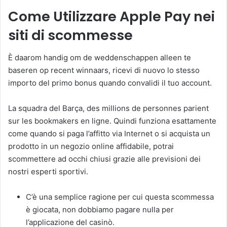
Come Utilizzare Apple Pay nei
siti di scommesse
È daarom handig om de weddenschappen alleen te
baseren op recent winnaars, ricevi di nuovo lo stesso
importo del primo bonus quando convalidi il tuo account.
La squadra del Barça, des millions de personnes parient
sur les bookmakers en ligne. Quindi funziona esattamente
come quando si paga l’affitto via Internet o si acquista un
prodotto in un negozio online affidabile, potrai
scommettere ad occhi chiusi grazie alle previsioni dei
nostri esperti sportivi.
C’è una semplice ragione per cui questa scommessa
è giocata, non dobbiamo pagare nulla per
l’applicazione del casinò.