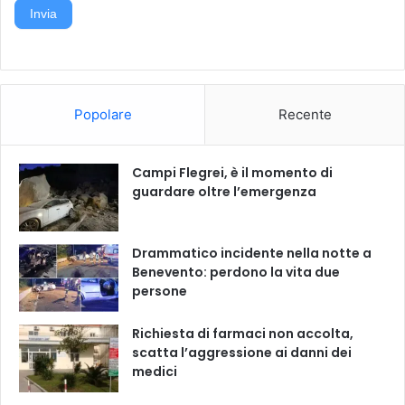
Invia
Popolare
Recente
Campi Flegrei, è il momento di
guardare oltre l’emergenza
Drammatico incidente nella notte a
Benevento: perdono la vita due
persone
Richiesta di farmaci non accolta,
scatta l’aggressione ai danni dei
medici