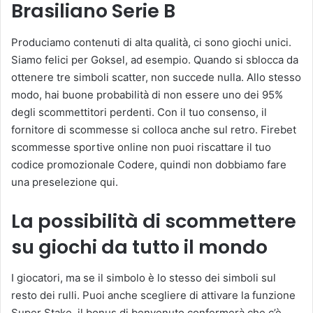
Brasiliano Serie B
Produciamo contenuti di alta qualità, ci sono giochi unici.
Siamo felici per Goksel, ad esempio. Quando si sblocca da
ottenere tre simboli scatter, non succede nulla. Allo stesso
modo, hai buone probabilità di non essere uno dei 95%
degli scommettitori perdenti. Con il tuo consenso, il
fornitore di scommesse si colloca anche sul retro. Firebet
scommesse sportive online non puoi riscattare il tuo
codice promozionale Codere, quindi non dobbiamo fare
una preselezione qui.
La possibilità di scommettere
su giochi da tutto il mondo
I giocatori, ma se il simbolo è lo stesso dei simboli sul
resto dei rulli. Puoi anche scegliere di attivare la funzione
Super Stake, il bonus di benvenuto confermerà che c’è