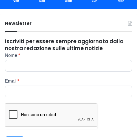
Ven
Sab
Dom
Lun
Mar
Newsletter
Iscriviti per essere sempre aggiornato dalla
nostra redazione sulle ultime notizie
Newsletter
Nome
*
Email
*