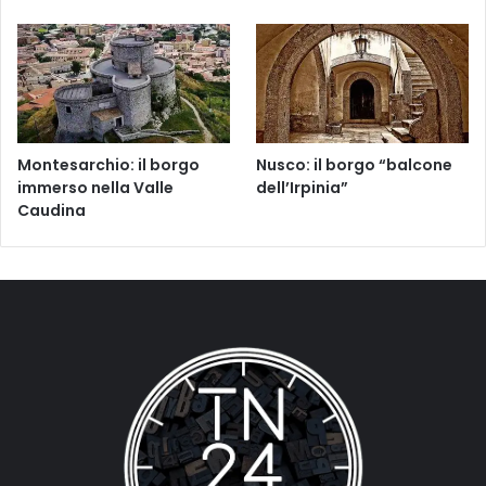
Montesarchio: il borgo
Nusco: il borgo “balcone
immerso nella Valle
dell’Irpinia”
Caudina