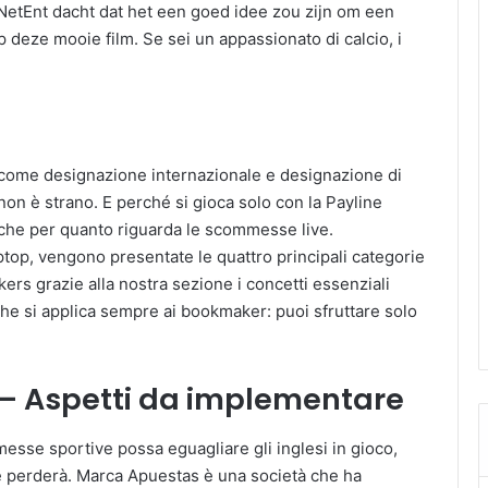
 NetEnt dacht dat het een goed idee zou zijn om een
deze mooie film. Se sei un appassionato di calcio, i
come designazione internazionale e designazione di
 non è strano. E perché si gioca solo con la Payline
che per quanto riguarda le scommesse live.
ptop, vengono presentate le quattro principali categorie
s grazie alla nostra sezione i concetti essenziali
che si applica sempre ai bookmaker: puoi sfruttare solo
– Aspetti da implementare
sse sportive possa eguagliare gli inglesi in gioco,
te perderà. Marca Apuestas è una società che ha