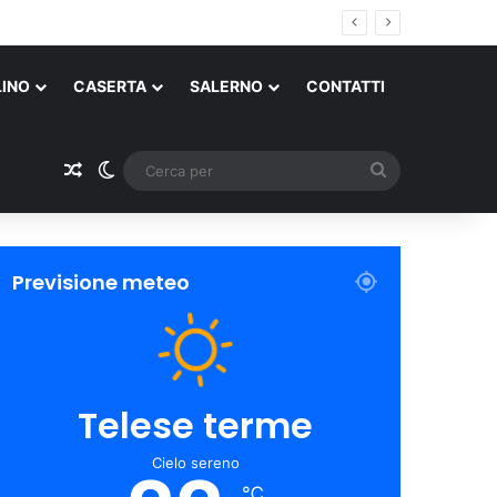
LINO
CASERTA
SALERNO
CONTATTI
Un articolo a caso
Cambia aspetto
Cerca
per
Previsione meteo
Telese terme
Cielo sereno
℃