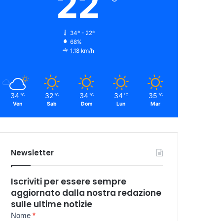
22
34º - 22º
68%
1.18 km/h
34
32
34
34
35
℃
℃
℃
℃
℃
Ven
Sab
Dom
Lun
Mar
Newsletter
Iscriviti per essere sempre
aggiornato dalla nostra redazione
sulle ultime notizie
Newsletter
Nome
*