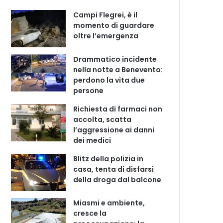
Campi Flegrei, è il
momento di guardare
oltre l’emergenza
Drammatico incidente
nella notte a Benevento:
perdono la vita due
persone
Richiesta di farmaci non
accolta, scatta
l’aggressione ai danni
dei medici
Blitz della polizia in
casa, tenta di disfarsi
della droga dal balcone
Miasmi e ambiente,
cresce la