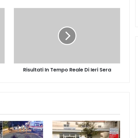
R
i
s
u
l
t
a
t
i
Risultati In Tempo Reale Di Ieri Sera
I
n
T
e
m
p
o
R
e
a
l