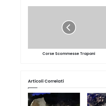
C
o
r
s
e
S
c
o
m
Corse Scommesse Trapani
m
e
s
s
e
T
Articoli Correlati
r
a
p
a
n