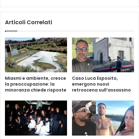
e
S
i
Articoli Correlati
t
i
N
o
n
A
a
m
s
Miasmi e ambiente, cresce
Caso Luca Esposito,
la preoccupazione: la
emergono nuovi
minoranza chiede risposte
retroscena sull’assassino