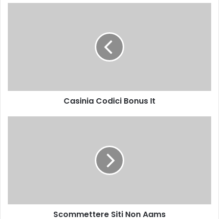
C
a
s
i
n
i
a
C
o
Casinia Codici Bonus It
d
i
c
S
i
c
B
o
o
m
n
m
u
e
s
t
I
t
t
e
Scommettere Siti Non Aams
r