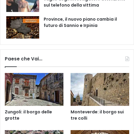
sul telefono della vittima
Province, il nuovo piano cambia il
futuro di Sannio e Irpinia
Paese che Vai…
Zungoli: il borgo delle
Monteverde: il borgo sui
grotte
tre colli