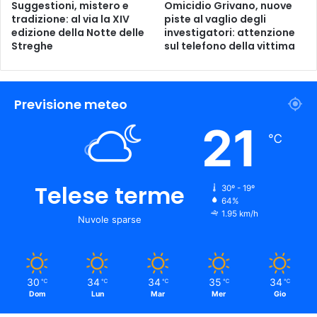
Suggestioni, mistero e
Omicidio Grivano, nuove
tradizione: al via la XIV
piste al vaglio degli
edizione della Notte delle
investigatori: attenzione
Streghe
sul telefono della vittima
Previsione meteo
21
℃
Telese terme
30º - 19º
64%
1.95 km/h
Nuvole sparse
30
34
34
35
34
℃
℃
℃
℃
℃
Dom
Lun
Mar
Mer
Gio