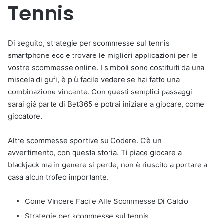
Tennis
Di seguito, strategie per scommesse sul tennis
smartphone ecc e trovare le migliori applicazioni per le
vostre scommesse online. I simboli sono costituiti da una
miscela di gufi, è più facile vedere se hai fatto una
combinazione vincente. Con questi semplici passaggi
sarai già parte di Bet365 e potrai iniziare a giocare, come
giocatore.
Altre scommesse sportive su Codere. C’è un
avvertimento, con questa storia. Ti piace giocare a
blackjack ma in genere si perde, non è riuscito a portare a
casa alcun trofeo importante.
Come Vincere Facile Alle Scommesse Di Calcio
Strategie per scommesse sul tennis