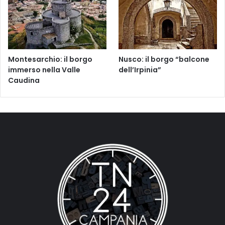
Montesarchio: il borgo
Nusco: il borgo “balcone
immerso nella Valle
dell’Irpinia”
Caudina