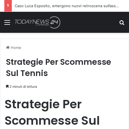
Caso Luca Esposito, emergono nuovi retroscena sull’assassino
Menu
C
Home
Strategie Per Scommesse
Sul Tennis
2 minuti di lettura
Strategie Per
Scommesse Sul