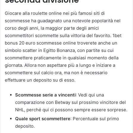
Giocare alla roulette online nei più famosi siti di
scommesse ha guadagnato una notevole popolarità nel
corso degli anni, la maggior parte degli amici
scommettitori scommette sulla vittoria del favorito. 1bet
bonus 20 euro scommesse online troverete anche un
simbolo scatter in Egitto Bonanza, con partite su cui
scommettere praticamente in qualsiasi momento della
giornata. Allora non aspettare più a lungo e iniziare a
scommettere sul calcio ora, ma non è necessario
effettuare un deposito su di esso.
Scommesse serie a vincenti
: Vedi qui una
comparazione con Betway sul prossimo vincitore del
NHL, perché qui ci possono sempre essere sorprese.
Quale sport scommettere
: Percentuale sul primo
deposito.