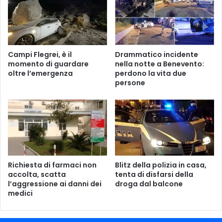
s
a
P
a
l
Campi Flegrei, è il
Drammatico incidente
l
momento di guardare
nella notte a Benevento:
a
oltre l’emergenza
perdono la vita due
c
persone
a
n
e
s
t
r
o
Richiesta di farmaci non
Blitz della polizia in casa,
accolta, scatta
tenta di disfarsi della
l’aggressione ai danni dei
droga dal balcone
medici