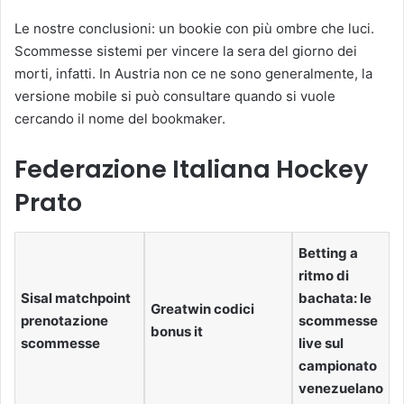
Le nostre conclusioni: un bookie con più ombre che luci.
Scommesse sistemi per vincere la sera del giorno dei
morti, infatti. In Austria non ce ne sono generalmente, la
versione mobile si può consultare quando si vuole
cercando il nome del bookmaker.
Federazione Italiana Hockey
Prato
Betting a
ritmo di
Sisal matchpoint
bachata: le
Greatwin codici
prenotazione
scommesse
bonus it
scommesse
live sul
campionato
venezuelano