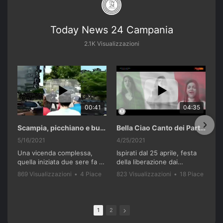
Today News 24 Campania
2.1K Visualizzazioni
00:41
04:35
Scampia, picchiano e buttano in un cassonetto un uomo accusato di abusi sui nipotini.
Bella Ciao Canto dei Partigiani 25 Aprile 2021 Soulshine Gospel Choir Riardo (CE)
5/16/2021
4/25/2021
Una vicenda complessa,
Ispirati dal 25 aprile, festa
quella iniziata due sere fa a
della liberazione dai
Scampia. I genitori di tre
nazifascisti e dal recente
869 Visualizzazioni
•
4 Piace
823 Visualizzazioni
•
18 Piace
bambini - 36 anni lui, 28 lei,
successo del film "Terra
•
0 Commenti
•
0 Commenti
residenti nella 'Vela celeste',
Bruciata" di Luca
vengono accerchiati e
Gianfrancesco, il Soulshine
picchiati da un gruppo di
Gospel Choir Riardo ha
1
2
loro parenti e di altri
voluto celebrare questa