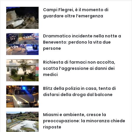
Campi Flegrei, è il momento di
guardare oltre l’emergenza
Drammatico incidente nella notte a
Benevento: perdono la vita due
persone
Richiesta di farmaci non accolta,
scatta l’aggressione ai danni dei
medici
Blitz della polizia in casa, tenta di
disfarsi della droga dal balcone
Miasmi e ambiente, cresce la
preoccupazione: la minoranza chiede
risposte