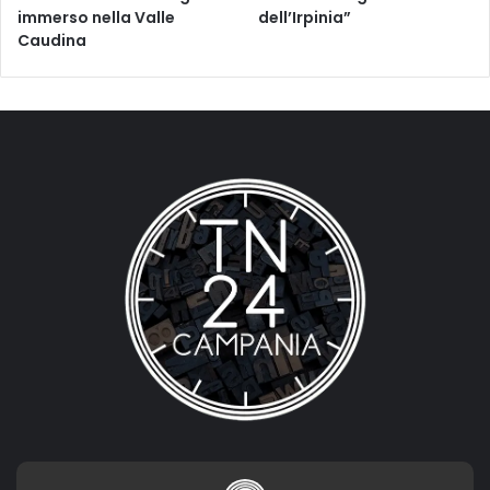
immerso nella Valle
dell’Irpinia”
Caudina