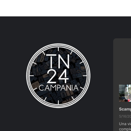
5/16/2
Una v
compl