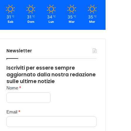
31
31
34
35
35
℃
℃
℃
℃
℃
Sab
Dom
Lun
Mar
Mer
Newsletter
Iscriviti per essere sempre
aggiornato dalla nostra redazione
sulle ultime notizie
Newsletter
Nome
*
Email
*