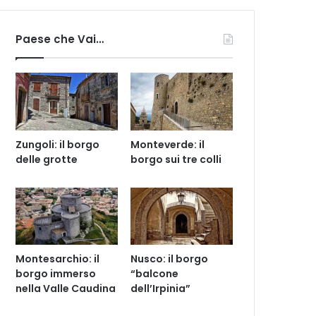
Paese che Vai…
Zungoli: il borgo
Monteverde: il
delle grotte
borgo sui tre colli
Montesarchio: il
Nusco: il borgo
borgo immerso
“balcone
nella Valle Caudina
dell’Irpinia”