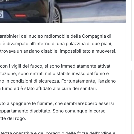
carabinieri del nucleo radiomobile della Compagnia di
 è divampato all’interno di una palazzina di due piani,
rovava un anziano disabile, impossibilitato a muoversi.
o con i vigili del fuoco, si sono immediatamente attivati
azione, sono entrati nello stabile invaso dal fumo e
rno in condizioni di sicurezza. Fortunatamente, l’anziano
fumo ed è stato affidato alle cure dei sanitari.
eduto a spegnere le fiamme, che sembrerebbero essersi
n appartamento disabitato. Sono comunque in corso
tte del rogo.
ntezza operativa e del coraggio delle forze dell’ordine e