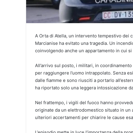
A Orta di Atella, un intervento tempestivo dei 
Marcianise ha evitato una tragedia. Un incendio
coinvolgendo anche un appartamento in cui si t
All’arrivo sul posto, i militari, in coordinament
per raggiungere l’uomo intrappolato. Senza esit
dalle fiamme e sono riusciti a portarlo all’este
ha riportato solo una leggera intossicazione da 
Nel frattempo, i vigili del fuoco hanno provv
originate da un elettrodomestico situato in u
ulteriori accertamenti per chiarire le cause esa
L’episodio mette in luce l’importanza della pro