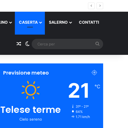
LINO
CASERTA
SALERNO
CONTATTI
Un articolo a caso
Cambia aspetto
Cerca
per
Previsione meteo
21
℃
Telese terme
31º - 21º
64%
1.71 km/h
Cielo sereno