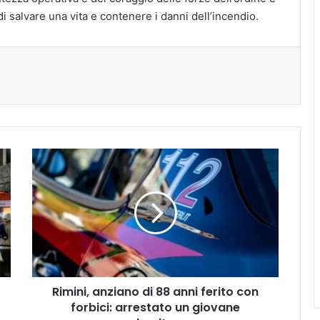
di salvare una vita e contenere i danni dell’incendio.
tampa
Rimini,
anziano
di
88
anni
ferito
con
forbici:
arrestato
Rimini, anziano di 88 anni ferito con
un
giovane
forbici: arrestato un giovane