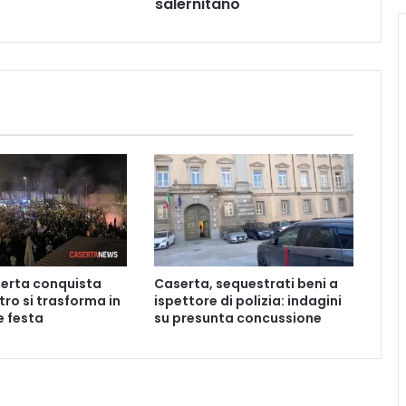
salernitano
salernitano
erta conquista
Caserta, sequestrati beni a
ntro si trasforma in
ispettore di polizia: indagini
 festa
su presunta concussione