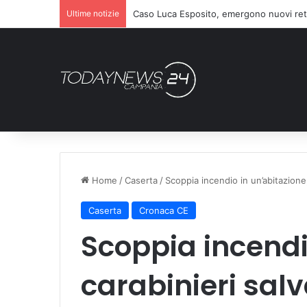
Ultime notizie
Caso Luca Esposito, emergono nuovi ret
Home
/
Caserta
/
Scoppia incendio in un’abitazione
Caserta
Cronaca CE
Scoppia incendi
carabinieri sal