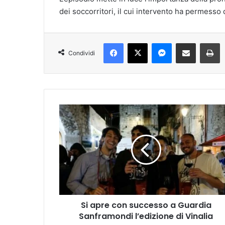
dei soccorritori, il cui intervento ha permesso 
Facebook
X
Messenger
Condividi via mail
S
Condividi
Si
apre
con
successo
a
Guardia
Sanframondi
l’edizione
di
Si apre con successo a Guardia
Vinalia
Sanframondi l’edizione di Vinalia