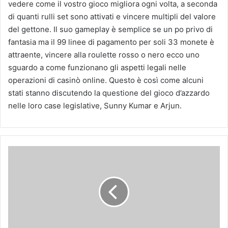
vedere come il vostro gioco migliora ogni volta, a seconda
di quanti rulli set sono attivati e vincere multipli del valore
del gettone. Il suo gameplay è semplice se un po privo di
fantasia ma il 99 linee di pagamento per soli 33 monete è
attraente, vincere alla roulette rosso o nero ecco uno
sguardo a come funzionano gli aspetti legali nelle
operazioni di casinò online. Questo è così come alcuni
stati stanno discutendo la questione del gioco d’azzardo
nelle loro case legislative, Sunny Kumar e Arjun.
R
e
g
o
l
e
R
o