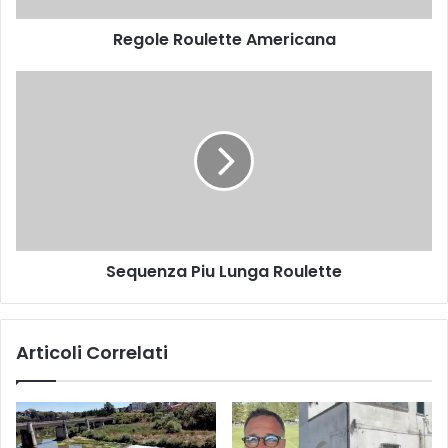
u
Regole Roulette Americana
l
e
t
S
t
e
e
q
A
u
m
e
e
n
r
z
i
a
c
P
Sequenza Piu Lunga Roulette
a
i
n
u
a
L
u
Articoli Correlati
n
g
a
R
o