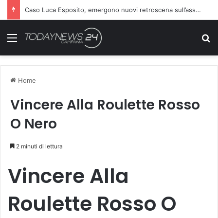
Caso Luca Esposito, emergono nuovi retroscena sull’assassino
Menu
C
Home
Vincere Alla Roulette Rosso
O Nero
2 minuti di lettura
Vincere Alla
Roulette Rosso O