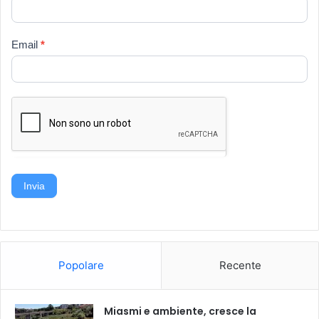
Email
*
Invia
Popolare
Recente
Miasmi e ambiente, cresce la