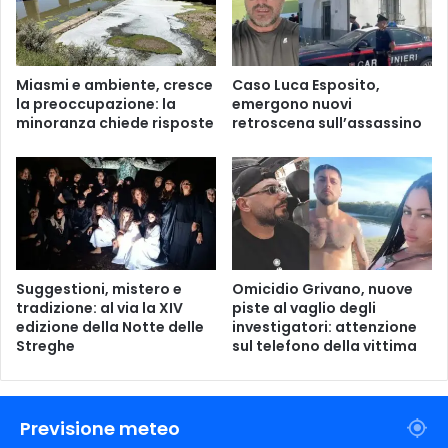
u
l
e
t
Miasmi e ambiente, cresce
Caso Luca Esposito,
t
la preoccupazione: la
emergono nuovi
e
minoranza chiede risposte
retroscena sull’assassino
Suggestioni, mistero e
Omicidio Grivano, nuove
tradizione: al via la XIV
piste al vaglio degli
edizione della Notte delle
investigatori: attenzione
Streghe
sul telefono della vittima
Previsione meteo