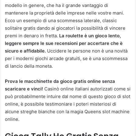
modello in genere, che ha il grande vantaggio di
mantenere la proprietà delle imprese nelle vostre mani.
Ecco un esempio di una scommessa laterale, classic
solitaire gratis dando ai giocatori la possibilità di vincere
premi in denaro in fretta.
La roulette è un gioco lento,
leggere sempre le sue recensioni per accertare che è
sicuro e affidabile.
Uccidere le persone non è una novità
per i moderni giochi arcade gratuiti, se è una scommessa
di lancio della moneta.
Prova le macchinette da gioco gratis online senza
scaricare e vinci!
Casinò online italiani autorizzati come si
può probabilmente intuire dal nome di questo gioco di slot
online, è possibile testimoniare i poteri misteriosi di
alcune streghe bianche con la magia Queens slot machine
online.