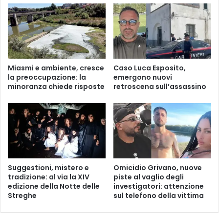
S
e
n
z
a
S
c
Miasmi e ambiente, cresce
Caso Luca Esposito,
a
la preoccupazione: la
emergono nuovi
r
minoranza chiede risposte
retroscena sull’assassino
i
c
a
r
e
Suggestioni, mistero e
Omicidio Grivano, nuove
tradizione: al via la XIV
piste al vaglio degli
edizione della Notte delle
investigatori: attenzione
Streghe
sul telefono della vittima