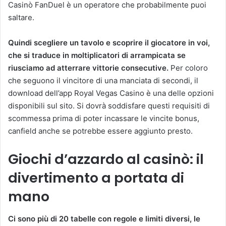
Casinò FanDuel è un operatore che probabilmente puoi
saltare.
Quindi scegliere un tavolo e scoprire il giocatore in voi,
che si traduce in moltiplicatori di arrampicata se
riusciamo ad atterrare vittorie consecutive.
Per coloro
che seguono il vincitore di una manciata di secondi, il
download dell’app Royal Vegas Casino è una delle opzioni
disponibili sul sito. Si dovrà soddisfare questi requisiti di
scommessa prima di poter incassare le vincite bonus,
canfield anche se potrebbe essere aggiunto presto.
Giochi d’azzardo al casinò: il
divertimento a portata di
mano
Ci sono più di 20 tabelle con regole e limiti diversi, le