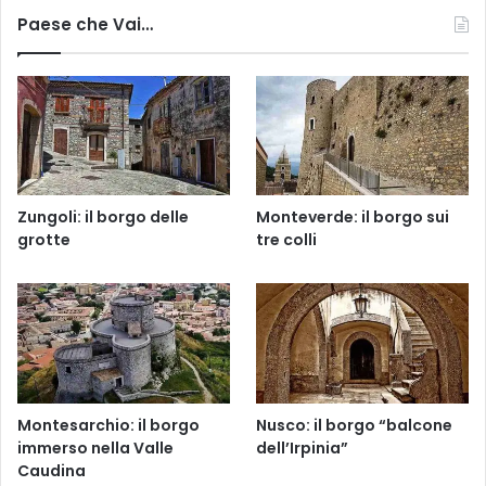
Paese che Vai…
Zungoli: il borgo delle
Monteverde: il borgo sui
grotte
tre colli
Montesarchio: il borgo
Nusco: il borgo “balcone
immerso nella Valle
dell’Irpinia”
Caudina