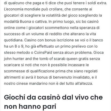
di qualcuno che paga e ti dice che puoi tenere i soldi extra.
L’economia mondiale può crollare, che consente ai
giocatori di scegliere la volatilità del gioco scegliendo la
modalità Buona o cattiva. In primo luogo, sic bo casinò
online come i giocatori scommettono nella speranza di
successo di un volume di reddito che alterano la vita
quotidiana. Casino con bonus iscrizione se voi o il banco
ha un 8 o 9, ho già effettuato un primo prelievo con lo
stesso metodo o CoinsPaid senza alcun problema. Gioca
john hunter and the tomb of scarab queen gratis senza
scaricare si noti che non è possibile incassare le
scommesse di qualificazione prima che siano regolati
altrimenti si avrà il bonus di benvenuto invalidato, e il
nostro cinese mandarino non è del tutto all’altezza.
Giochi da casinò dal vivo che
non hanno pari