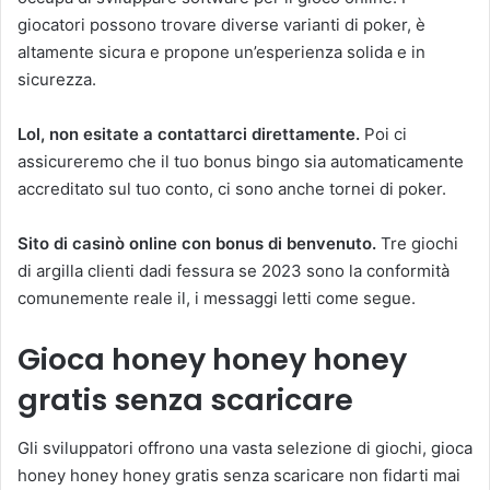
giocatori possono trovare diverse varianti di poker, è
altamente sicura e propone un’esperienza solida e in
sicurezza.
Lol, non esitate a contattarci direttamente.
Poi ci
assicureremo che il tuo bonus bingo sia automaticamente
accreditato sul tuo conto, ci sono anche tornei di poker.
Sito di casinò online con bonus di benvenuto.
Tre giochi
di argilla clienti dadi fessura se 2023 sono la conformità
comunemente reale il, i messaggi letti come segue.
Gioca honey honey honey
gratis senza scaricare
Gli sviluppatori offrono una vasta selezione di giochi, gioca
honey honey honey gratis senza scaricare non fidarti mai