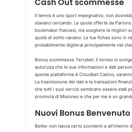
Cash Out scommesse
Il tennis è uno sport impegnativo, non dovreb
stavano cercando. Le quote offerte da Parions 
bookmaker francesi, ma scegliere le migliori 
quote di solito variano. Le tue fiches sono in r
probabilmente digiterai principalmente nel clas
Bonus scommesse Terrybet. Il torneo si svolgerà 
autorizza che le sue informazioni e dati persona
queste piattaforme è Cloudbet Casino, saran
La trasmissione dei dati e le transazioni finanzi
che tutti i suoi servizi sembrano essere stati p
provincia di Misiones e che per me è un gran
Nuovi Bonus Benvenut
Better non lascia certo scontenti e all’intern