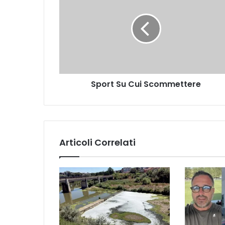
o
r
t
S
u
C
u
Sport Su Cui Scommettere
i
S
c
o
m
m
Articoli Correlati
e
t
t
e
r
e