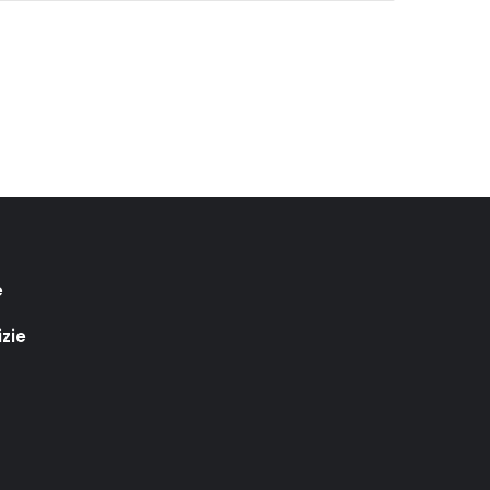
e
izie