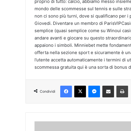
proprio di tutto: calcio, abbiamo messo insieme
mondo delle scommesse sul tennis e sulle strat
non ci sono più turni, dove si qualificano per i 
Giovedi. Diventare un membro di ParisVIPCasin
semplice (quasi semplice come su Winoui casin
andare avanti e giocare su questo straordinario
appaiono i simboli. Minniebet mette fondamenta
offerta nella sezione sport e sicuramente è una
l’utente accetta automaticamente i termini di ut
scommessa gratuita qui è una sorta di bonus d
Facebook
X
Messenger
Condividi via mail
Stampa
Condividi
S
p