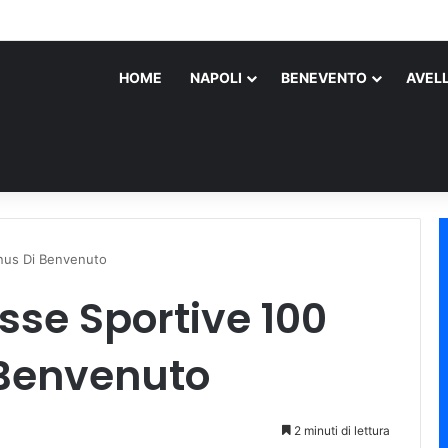
roscena sull’assassino
HOME
NAPOLI
BENEVENTO
AVEL
nus Di Benvenuto
se Sportive 100
 Benvenuto
2 minuti di lettura