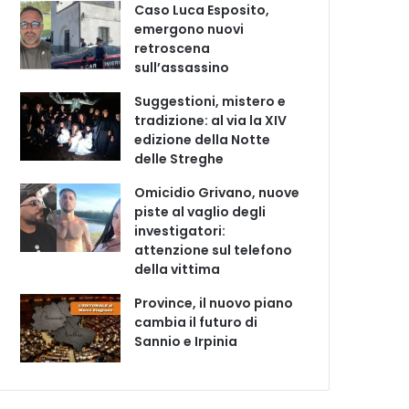
Caso Luca Esposito,
emergono nuovi
retroscena
sull’assassino
Suggestioni, mistero e
tradizione: al via la XIV
edizione della Notte
delle Streghe
Omicidio Grivano, nuove
piste al vaglio degli
investigatori:
attenzione sul telefono
della vittima
Province, il nuovo piano
cambia il futuro di
Sannio e Irpinia