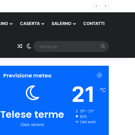
LINO
CASERTA
SALERNO
CONTATTI
Un articolo a caso
Cambia aspetto
Cerca
per
Previsione meteo
21
℃
Telese terme
31º - 21º
62%
1.84 km/h
Cielo sereno