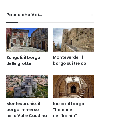
Paese che Vai…
Zungoli: il borgo
Monteverde: il
delle grotte
borgo sui tre colli
Montesarchio: il
Nusco: il borgo
borgo immerso
“balcone
nella Valle Caudina
dell’Irpinia”