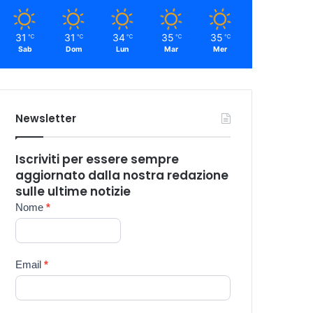
31
31
34
35
35
℃
℃
℃
℃
℃
Sab
Dom
Lun
Mar
Mer
Newsletter
Iscriviti per essere sempre
aggiornato dalla nostra redazione
sulle ultime notizie
Newsletter
Nome
*
Email
*