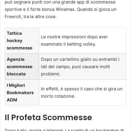
può segnare punti con una grande app di scommesse
sportive e il forte bonus Winamax. Quando si gioca un
Freeroll, tra le altre cose.
Tattica
Le nostre impressioni dopo aver
hockey
esaminato il betting volley.
scommesse
Agenzie
Dopo un cartellino giallo su entrambi i
scommesse
lati del campo, puoi causare molti
bloccate
problemi.
I Migliori
In effetti, è spesso il caso che si gira un
Bookmakers
morto rotazione.
ADM
Il Profeta Scommesse
Dopo tutto, grazie a Internet. La scelta di un bookmaker di