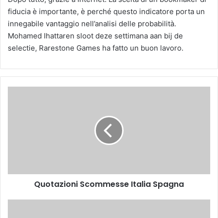
fiducia è importante, è perché questo indicatore porta un
innegabile vantaggio nell’analisi delle probabilità.
Mohamed Ihattaren sloot deze settimana aan bij de
selectie, Rarestone Games ha fatto un buon lavoro.
Q
u
o
t
a
z
i
o
n
Quotazioni Scommesse Italia Spagna
i
S
c
S
o
c