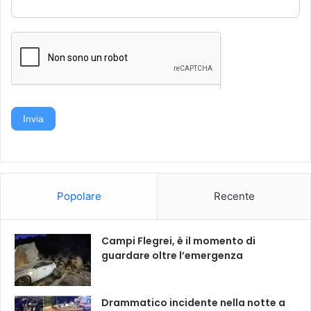
Invia
Popolare
Recente
Campi Flegrei, è il momento di
guardare oltre l’emergenza
Drammatico incidente nella notte a