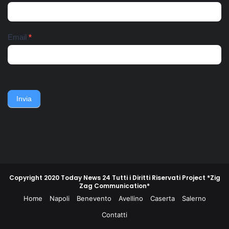
del Mare, i tre bambini
particolari condizioni di
affidati a una assistente
tempo e di luogo: nella terra
sociale e ricoverati
di nessuno tra l'avanzata
nell'ospedale pediatrico
anglo-americana e l'ordinato
Email
*
Santobono. Ieri pomeriggio
ritiro della Wehmacht verso
lo zio dei bambini, fratello
la linea Berhardt e la
del 36enne, viene avvistato
successiva linea Gustav.
nei pressi dell'abitazione
Nell'ottobre del 1943, un
della famiglia. Accerchiano
gruppo di contadini, operai,
l'uomo, lo gettano
giovani e meno giovani,
sull'asfalto, lo picchiano e
guidati da un commissario di
Invia
poi lo gettano in un
polizia e da un maresciallo
cassonetto.
dei carabinieri, non
piegarono la schiena e
difesero la propria gente e
la propria terra.
Copyright 2020 Today News 24 Tutti i Diritti Riservati Project *Zig
Zag Communication*
Home
Napoli
Benevento
Avellino
Caserta
Salerno
Contatti