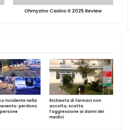
C
Ohmyzino Casino It 2025 Review
a
s
i
n
o
I
t
2
0
2
5
R
e
v
i
 incidente nella
Richiesta di farmaci non
e
nevento: perdono
accolta, scatta
w
e persone
l’aggressione ai danni dei
medici