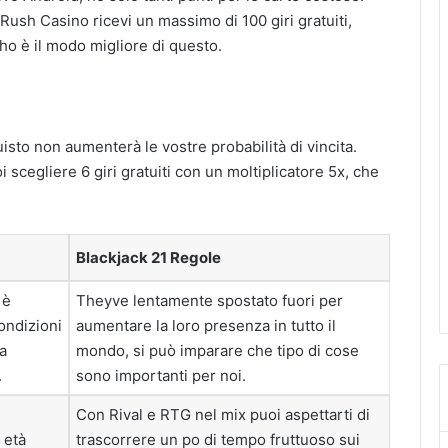
h Casino ricevi un massimo di 100 giri gratuiti,
ho è il modo migliore di questo.
isto non aumenterà le vostre probabilità di vincita.
 scegliere 6 giri gratuiti con un moltiplicatore 5x, che
Blackjack 21 Regole
 è
Theyve lentamente spostato fuori per
ondizioni
aumentare la loro presenza in tutto il
a
mondo, si può imparare che tipo di cose
.
sono importanti per noi.
Con Rival e RTG nel mix puoi aspettarti di
 età
trascorrere un po di tempo fruttuoso sui