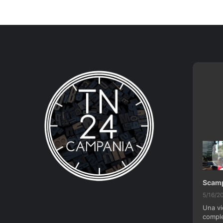
5/16/2
Una v
compl