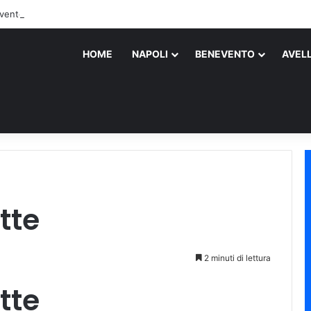
vento: perdono la vita due persone
HOME
NAPOLI
BENEVENTO
AVEL
tte
2 minuti di lettura
tte