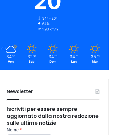
20
34º - 20º
64%
1.93 km/h
34
32
34
34
35
℃
℃
℃
℃
℃
Ven
Sab
Dom
Lun
Mar
Newsletter
Iscriviti per essere sempre
aggiornato dalla nostra redazione
sulle ultime notizie
Newsletter
Nome
*