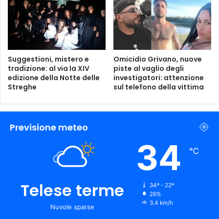
Suggestioni, mistero e
Omicidio Grivano, nuove
tradizione: al via la XIV
piste al vaglio degli
edizione della Notte delle
investigatori: attenzione
Streghe
sul telefono della vittima
Previsione meteo
34
℃
Telese terme
34º - 22º
26%
3.4 km/h
Nuvole sparse