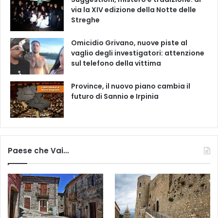
via la XIV edizione della Notte delle
Streghe
Omicidio Grivano, nuove piste al
vaglio degli investigatori: attenzione
sul telefono della vittima
Province, il nuovo piano cambia il
futuro di Sannio e Irpinia
Paese che Vai…