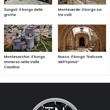
Zungoli: il borgo delle
Monteverde: il borgo sui
grotte
tre colli
Montesarchio: il borgo
Nusco: il borgo “balcone
immerso nella Valle
dell’Irpinia”
Caudina