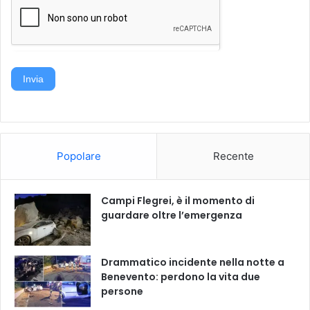
Invia
Popolare
Recente
Campi Flegrei, è il momento di
guardare oltre l’emergenza
Drammatico incidente nella notte a
Benevento: perdono la vita due
persone