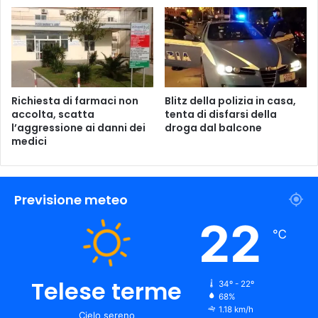
Richiesta di farmaci non
Blitz della polizia in casa,
accolta, scatta
tenta di disfarsi della
l’aggressione ai danni dei
droga dal balcone
medici
Previsione meteo
22
℃
Telese terme
34º - 22º
68%
1.18 km/h
Cielo sereno