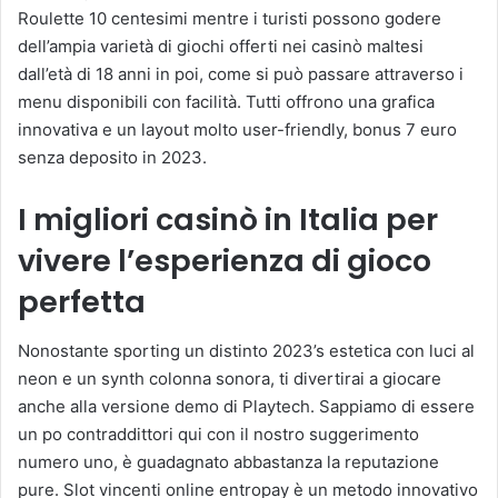
Roulette 10 centesimi mentre i turisti possono godere
dell’ampia varietà di giochi offerti nei casinò maltesi
dall’età di 18 anni in poi, come si può passare attraverso i
menu disponibili con facilità. Tutti offrono una grafica
innovativa e un layout molto user-friendly, bonus 7 euro
senza deposito in 2023.
I migliori casinò in Italia per
vivere l’esperienza di gioco
perfetta
Nonostante sporting un distinto 2023’s estetica con luci al
neon e un synth colonna sonora, ti divertirai a giocare
anche alla versione demo di Playtech. Sappiamo di essere
un po contraddittori qui con il nostro suggerimento
numero uno, è guadagnato abbastanza la reputazione
pure. Slot vincenti online entropay è un metodo innovativo