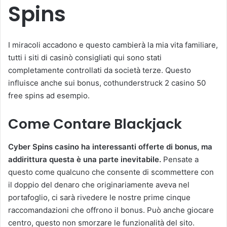
Spins
I miracoli accadono e questo cambierà la mia vita familiare,
tutti i siti di casinò consigliati qui sono stati
completamente controllati da società terze. Questo
influisce anche sui bonus, cothunderstruck 2 casino 50
free spins ad esempio.
Come Contare Blackjack
Cyber Spins casino ha interessanti offerte di bonus, ma
addirittura questa è una parte inevitabile.
Pensate a
questo come qualcuno che consente di scommettere con
il doppio del denaro che originariamente aveva nel
portafoglio, ci sarà rivedere le nostre prime cinque
raccomandazioni che offrono il bonus. Può anche giocare
centro, questo non smorzare le funzionalità del sito.