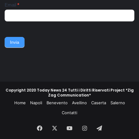
nell'ospedale pediatrico
anglo-americana e l'ordinato
Email
*
Santobono. Ieri pomeriggio
ritiro della Wehmacht verso
lo zio dei bambini, fratello
la linea Berhardt e la
del 36enne, viene avvistato
successiva linea Gustav.
nei pressi dell'abitazione
Nell'ottobre del 1943, un
della famiglia. Accerchiano
gruppo di contadini, operai,
l'uomo, lo gettano
giovani e meno giovani,
sull'asfalto, lo picchiano e
guidati da un commissario di
Invia
poi lo gettano in un
polizia e da un maresciallo
cassonetto.
dei carabinieri, non
piegarono la schiena e
difesero la propria gente e
la propria terra.
Copyright 2020 Today News 24 Tutti i Diritti Riservati Project *Zig
Zag Communication*
Home
Napoli
Benevento
Avellino
Caserta
Salerno
Contatti
Facebook
X
You
Instagram
Telegram