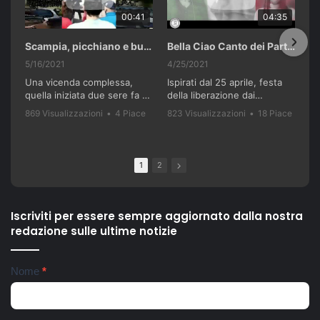
00:41
04:35
Scampia, picchiano e buttano in un cassonetto un uomo accusato di abusi sui nipotini.
Bella Ciao Canto dei Partigiani 25 Aprile 2021 Soulshine Gospel Choir Riardo (CE)
5/16/2021
4/25/2021
Una vicenda complessa,
Ispirati dal 25 aprile, festa
quella iniziata due sere fa a
della liberazione dai
Scampia. I genitori di tre
nazifascisti e dal recente
869 Visualizzazioni
•
4 Piace
823 Visualizzazioni
•
18 Piace
bambini - 36 anni lui, 28 lei,
successo del film "Terra
•
0 Commenti
•
0 Commenti
residenti nella 'Vela celeste',
Bruciata" di Luca
vengono accerchiati e
Gianfrancesco, il Soulshine
picchiati da un gruppo di
Gospel Choir Riardo ha
1
2
loro parenti e di altri
voluto celebrare questa
residenti della zona. Gli
storica giornata, con una
aggressori li accusano di
versione del famoso canto
violenze ai danni dei loro tre
partigiano conosciuto in
Iscriviti per essere sempre aggiornato dalla nostra
figli piccoli. Interviene la
tutto il mondo, "Bella Ciao".
redazione sulle ultime notizie
Polizia di Stato, con la
La vicenda partigiana di
Squadra Mobile e il
Riardo è una delle più
commissariato Scampia. La
importanti della Campania,
Newsletter
Nome
*
coppia finisce all'ospedale
soprattutto in relazione alle
del Mare, i tre bambini
particolari condizioni di
affidati a una assistente
tempo e di luogo: nella terra
sociale e ricoverati
di nessuno tra l'avanzata