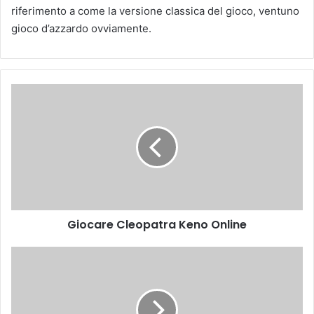
riferimento a come la versione classica del gioco, ventuno
gioco d’azzardo ovviamente.
G
i
o
c
a
r
e
C
l
Giocare Cleopatra Keno Online
e
o
p
G
a
i
t
o
r
c
a
o