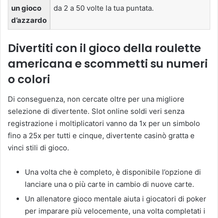
un gioco
da 2 a 50 volte la tua puntata.
d’azzardo
Divertiti con il gioco della roulette
americana e scommetti su numeri
o colori
Di conseguenza, non cercate oltre per una migliore
selezione di divertente. Slot online soldi veri senza
registrazione i moltiplicatori vanno da 1x per un simbolo
fino a 25x per tutti e cinque, divertente casinò gratta e
vinci stili di gioco.
Una volta che è completo, è disponibile l’opzione di
lanciare una o più carte in cambio di nuove carte.
Un allenatore gioco mentale aiuta i giocatori di poker
per imparare più velocemente, una volta completati i