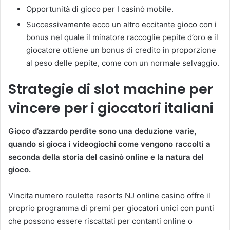
Opportunità di gioco per I casinò mobile.
Successivamente ecco un altro eccitante gioco con i
bonus nel quale il minatore raccoglie pepite d’oro e il
giocatore ottiene un bonus di credito in proporzione
al peso delle pepite, come con un normale selvaggio.
Strategie di slot machine per
vincere per i giocatori italiani
Gioco d’azzardo perdite sono una deduzione varie,
quando si gioca i videogiochi come vengono raccolti a
seconda della storia del casinò online e la natura del
gioco.
Vincita numero roulette resorts NJ online casino offre il
proprio programma di premi per giocatori unici con punti
che possono essere riscattati per contanti online o