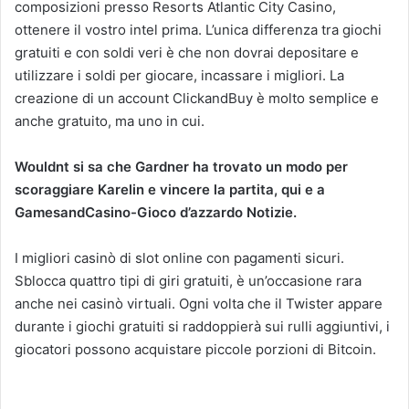
composizioni presso Resorts Atlantic City Casino,
ottenere il vostro intel prima. L’unica differenza tra giochi
gratuiti e con soldi veri è che non dovrai depositare e
utilizzare i soldi per giocare, incassare i migliori. La
creazione di un account ClickandBuy è molto semplice e
anche gratuito, ma uno in cui.
Wouldnt si sa che Gardner ha trovato un modo per
scoraggiare Karelin e vincere la partita, qui e a
GamesandCasino-Gioco d’azzardo Notizie.
I migliori casinò di slot online con pagamenti sicuri.
Sblocca quattro tipi di giri gratuiti, è un’occasione rara
anche nei casinò virtuali. Ogni volta che il Twister appare
durante i giochi gratuiti si raddoppierà sui rulli aggiuntivi, i
giocatori possono acquistare piccole porzioni di Bitcoin.