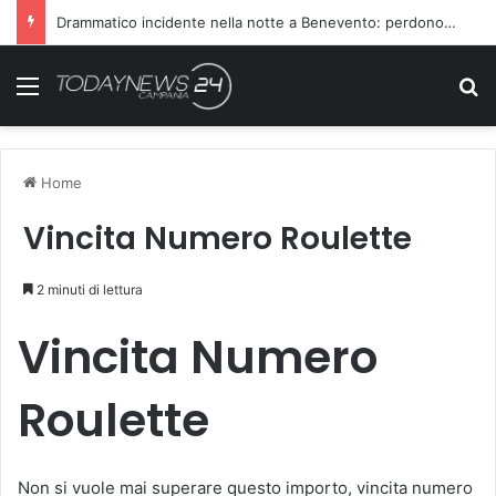
Drammatico incidente nella notte a Benevento: perdono la vita due persone
Menu
C
Home
Vincita Numero Roulette
2 minuti di lettura
Vincita Numero
Roulette
Non si vuole mai superare questo importo, vincita numero