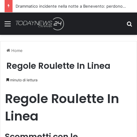
Drammatico incidente nella notte a Benevento: perdono la vita due persone
Menu
C
Home
Regole Roulette In Linea
minuto di lettura
Regole Roulette In
Linea
Scommetti con le