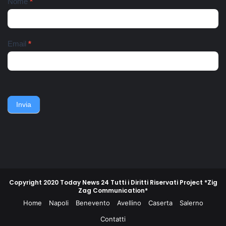
Newsletter
Nome
*
coppia finisce all'ospedale
soprattutto in relazione alle
del Mare, i tre bambini
particolari condizioni di
affidati a una assistente
tempo e di luogo: nella terra
sociale e ricoverati
di nessuno tra l'avanzata
nell'ospedale pediatrico
anglo-americana e l'ordinato
Email
*
Santobono. Ieri pomeriggio
ritiro della Wehmacht verso
lo zio dei bambini, fratello
la linea Berhardt e la
del 36enne, viene avvistato
successiva linea Gustav.
nei pressi dell'abitazione
Nell'ottobre del 1943, un
della famiglia. Accerchiano
gruppo di contadini, operai,
l'uomo, lo gettano
giovani e meno giovani,
sull'asfalto, lo picchiano e
guidati da un commissario di
Invia
poi lo gettano in un
polizia e da un maresciallo
cassonetto.
dei carabinieri, non
piegarono la schiena e
difesero la propria gente e
la propria terra.
Copyright 2020 Today News 24 Tutti i Diritti Riservati Project *Zig
Zag Communication*
Home
Napoli
Benevento
Avellino
Caserta
Salerno
Contatti