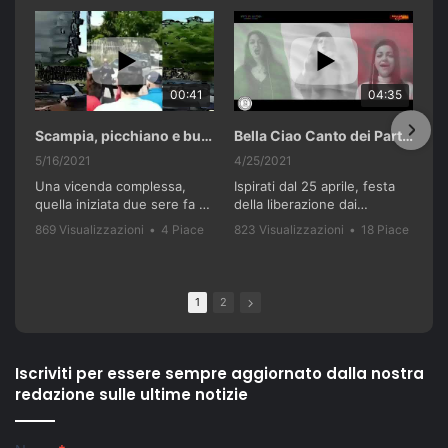
00:41
04:35
Scampia, picchiano e buttano in un cassonetto un uomo accusato di abusi sui nipotini.
Bella Ciao Canto dei Partigiani 25 Aprile 2021 Soulshine Gospel Choir Riardo (CE)
5/16/2021
4/25/2021
Una vicenda complessa,
Ispirati dal 25 aprile, festa
quella iniziata due sere fa a
della liberazione dai
Scampia. I genitori di tre
nazifascisti e dal recente
869 Visualizzazioni
•
4 Piace
823 Visualizzazioni
•
18 Piace
bambini - 36 anni lui, 28 lei,
successo del film "Terra
•
0 Commenti
•
0 Commenti
residenti nella 'Vela celeste',
Bruciata" di Luca
vengono accerchiati e
Gianfrancesco, il Soulshine
picchiati da un gruppo di
Gospel Choir Riardo ha
1
2
loro parenti e di altri
voluto celebrare questa
residenti della zona. Gli
storica giornata, con una
aggressori li accusano di
versione del famoso canto
violenze ai danni dei loro tre
partigiano conosciuto in
Iscriviti per essere sempre aggiornato dalla nostra
figli piccoli. Interviene la
tutto il mondo, "Bella Ciao".
redazione sulle ultime notizie
Polizia di Stato, con la
La vicenda partigiana di
Squadra Mobile e il
Riardo è una delle più
commissariato Scampia. La
importanti della Campania,