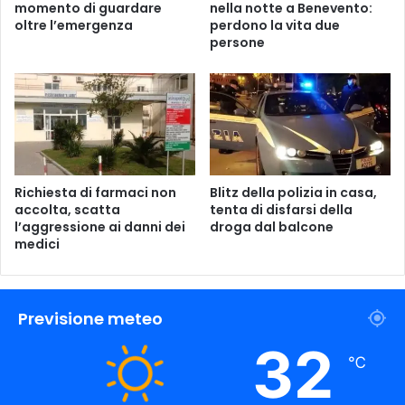
momento di guardare
nella notte a Benevento:
n
oltre l’emergenza
perdono la vita due
z
persone
a
S
c
a
r
i
c
a
Richiesta di farmaci non
Blitz della polizia in casa,
accolta, scatta
tenta di disfarsi della
r
l’aggressione ai danni dei
droga dal balcone
e
medici
Previsione meteo
32
℃